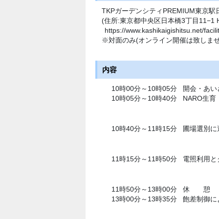
TKPガーデンシティPREMIUM東京駅
(住所:東京都中央区日本橋3丁目11−1 H
https://www.kashikaigishitsu.net/faci
※対面のみ(オンライン開催は致しませ
内容
10時00分～10時05分
開会・あい
10時05分～10時40分
NARO生
10時40分～11時15分
圃場選別に
11時15分～11時50分
電照利用と
11時50分～13時00分
休 憩
13時00分～13時35分
飽差制御に