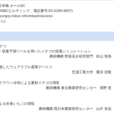
日本橋 ホール6C
SBCビルディング、電話番号:03-5299-9007)
litys/gcp-tokyo-nihombashi/access
ん)
さつ
育・収量予測ツールを用いたイチゴの収量シミュレーション
農研機構 野菜花き研究部門
杉山 智美
適したウェアラブル選果デバイス
芝浦工業大学
重宗 宏毅
クラウン冷却による夏秋イチゴの増収
農研機構 東北農業研究センター
濱野 恵
よる冬春いちごの増収
農研機構 西日本農業研究センター
山中 良祐