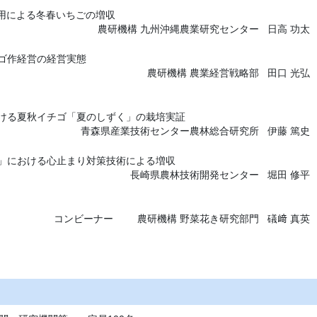
用による冬春いちごの増収
農研機構 九州沖縄農業研究センター
日高 功太
ゴ作経営の経営実態
農研機構 農業経営戦略部
田口 光弘
ける夏秋イチゴ「夏のしずく」の栽培実証
青森県産業技術センター農林総合研究所
伊藤 篤史
」における心止まり対策技術による増収
長崎県農林技術開発センター
堀田 修平
コンビーナー
農研機構 野菜花き研究部門
礒﨑 真英