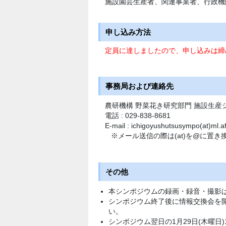
施設園芸生産者、関連事業者、行政機
申し込み方法
定員に達しましたので、申し込みは締
事務局および連絡先
農研機構 野菜花き研究部門 施設生産
電話 : 029-838-8681
E-mail : ichigoyushutsusympo(at)ml.af
※メール送信の際は(at)を@に置
その他
本シンポジウムの録画・録音・撮影
シンポジウム終了後に情報交換会を
い。
シンポジウム翌日の1月29日(木曜日