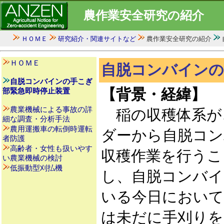
農作業安全研究の紹介
ＨＯＭＥ
研究紹介・関連サイトなど
農作業安全研究の紹介
ＨＯＭＥ
自脱コンバインの
自脱コンバインの手こぎ
【背景・経緯】
部緊急即時停止装置
農業機械による事故の詳
稲の収穫体系が
細な調査・分析手法
農用運搬車の転倒時運転
ダーから自脱コン
者防護
高齢者・女性も扱いやす
収穫作業を行うこ
い農業機械の検討
低振動型刈払機
し、自脱コンバイ
いる今日において
は未だに手刈りを