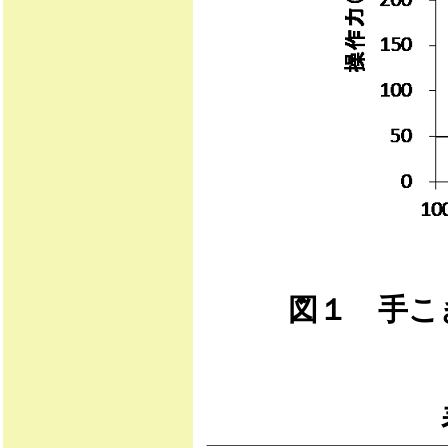
図１ 手こ