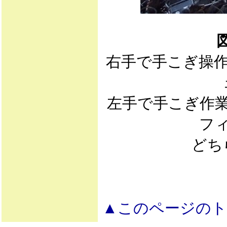
右手で手こぎ操
左手で手こぎ作
フ
どち
▲このページの