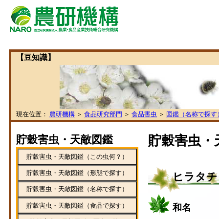
【豆知識】
現在位置：
農研機構
＞
食品研究部門
＞
食品害虫
＞
図鑑（名称で探す
貯穀害虫・天敵図鑑
貯穀害虫・
貯穀害虫・天敵図鑑（この虫何？）
貯穀害虫・天敵図鑑（形態で探す）
ヒラタチ
貯穀害虫・天敵図鑑（名称で探す）
貯穀害虫・天敵図鑑（食品で探す）
和名