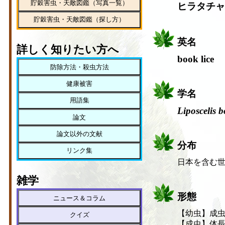
貯穀害虫・天敵図鑑（写真一覧）
ヒラタチャ
貯穀害虫・天敵図鑑（探し方）
英名
詳しく知りたい方へ
book lice
防除方法・殺虫方法
健康被害
学名
用語集
Liposcelis 
論文
論文以外の文献
分布
リンク集
日本を含む
雑学
形態
ニュース＆コラム
【幼虫】成
クイズ
【成虫】体長