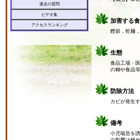
過去の質問
ビデオ集
加害する食
アクセスランキング
鰹節，乾麺
生態
食品工場・
の糊や食品
防除方法
カビが発生す
備考
小児喘息を
の影響は極