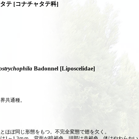
タテ [コナチャタテ科]
bostrychophila
Badonnel [Liposcelidae]
世界共通種。
虫とほぼ同じ形態をもつ。不完全変態で翅を欠く。
は1～1.3ｍｍ，背面が暗褐色，頭部は赤褐色。体はやわらかい