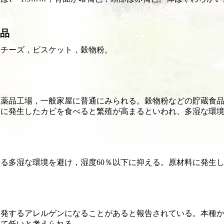
品
，チーズ，ビスケット，穀物粉。
医薬品工場，一般家屋に普通にみられる。穀物粉などの貯蔵食
等に発生したカビを食べると繁殖が高まるといわれ、多湿な環
る多湿な環境を避け，湿度60％以下に抑える。原材料に発生
誘発するアレルゲンになることがあると報告されている。本種
めて低いと考えられる。