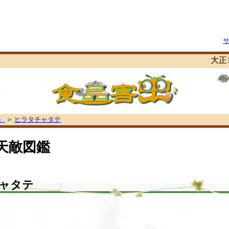
大正15年から昭
）
＞
ヒラタチャタテ
天敵図鑑
ャタテ