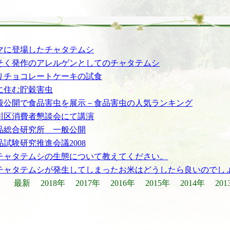
マに登場したチャタテムシ
そく発作のアレルゲンとしてのチャタテムシ
りチョコレートケーキの試食
に住む貯穀害虫
般公開で食品害虫を展示－食品害虫の人気ランキング
川区消費者懇談会にて講演
品総合研究所 一般公開
品試験研究推進会議2008
チャタテムシの生態について教えてください。
チャタテムシが発生してしまったお米はどうしたら良いのでし
向：
最新
2018年
2017年
2016年
2015年
2014年
201