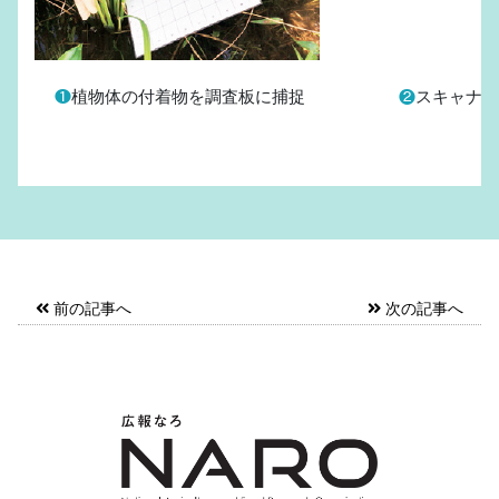
❶
植物体の付着物を調査板に捕捉
❷
スキャナで
前の記事へ
次の記事へ