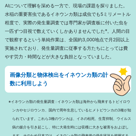
AIについて理解を深める一方で、現場の課題を探りました。
水稲の重要害虫であるイネウンカ類は成虫でも5ミリメートル
程度で、実際の発生量調査では専門家が調査板に付いた虫を
※
一匹ずつ目視で数えていくしかありませんでした
。人間の目
で観察するという単純作業は、全国約3,000地点で月2回以上
実施されており、発生量調査に従事する方たちにとっては費
やす労力・時間などが大きな負担となっていました。
画像分類と物体検出をイネウンカ類の計
数に利用しよう
※イネウンカ類の発生量調査 : イネウンカ類は海外から飛来するトビイロウ
ンカやセジロウンカ、国内で周年生息しているヒメトビウンカの3種が知
られています。これら3種のウンカは、イネの枯死、生育抑制、ウイルス
病の媒介を引き起こし、特に大発生時には収穫に大きな被害をおよぼし
ます。そのため日本では、イネウンカ類の飛来後の発生状況を把握する