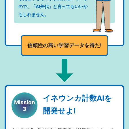
ので、「AI矢代」と言ってもいいか
もしれません。
信頼性の高い学習データを得た!
イネウンカ計数AIを
Mission
3
開発せよ!