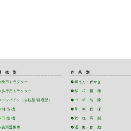
機 械 別
作 業 別
乗用トラクター
耕うん・代かき
歩行用トラクター
移 植・播 種
コンバイン（自脱型/普通型）
中 耕・防 除
刈 払 機
草 刈・伐 採
田 植 機
収 穫・調 製
農用運搬車
運 搬・移 動