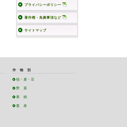
プライバシーポリシー
著作権・免責事項など
サイトマップ
作 物 別
稲・麦・豆
野 菜
果 樹
畜 産