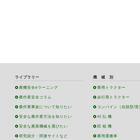
ライブラリー
機 械 別
農機安全eラーニング
乗用トラクター
農作業安全コラム
歩行用トラクター
農作業事故について知りたい
コンバイン（自脱型/普
安全な農作業方法を知りたい
刈 払 機
安全な農業機械を選びたい
田 植 機
研究紹介・関連サイトなど
農用運搬車