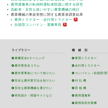
農用運搬車の転倒時運転者防護に関する研究
高齢者・女性も扱いやすい農業機械の検討
農業機械の事故実態に関する農業者調査結果
乗用トラクター・歩行用トラクター
自脱型コンバイン・運搬車両
ライブラリー
機 械 別
農機安全eラーニング
乗用トラクター
農作業安全コラム
歩行用トラクター
農作業事故について知りたい
コンバイン（自脱型/普
安全な農作業方法を知りたい
刈 払 機
安全な農業機械を選びたい
田 植 機
研究紹介・関連サイトなど
農用運搬車
農用高所作業機