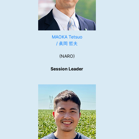
MAOKA Tetsuo
/ 眞岡 哲夫
(NARO)
Session Leader