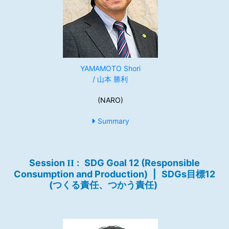
YAMAMOTO Shori
/ 山本 勝利
(NARO)
Summary
Session
:
SDG Goal 12 (Responsible
II
Consumption and Production)
|
SDGs目標12
(つくる責任、つかう責任)