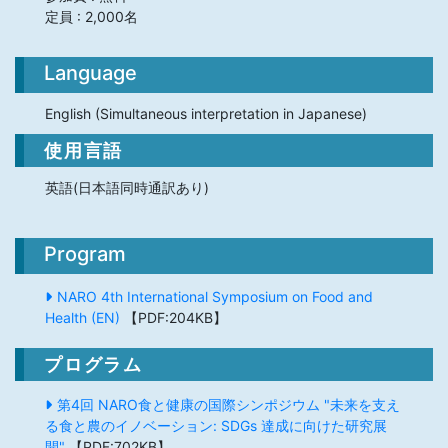
定員 : 2,000名
Language
English (Simultaneous interpretation in Japanese)
使用言語
英語(日本語同時通訳あり)
Program
NARO 4th International Symposium on Food and
Health (EN)
【PDF:204KB】
プログラム
第4回 NARO食と健康の国際シンポジウム "未来を支え
る食と農のイノベーション: SDGs 達成に向けた研究展
開"
【PDF:702KB】