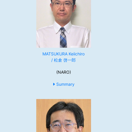
MATSUKURA Keiichiro
/ 松倉 啓一郎
(NARO)
Summary