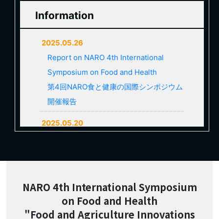
Information
2025.05.26
Report on NARO 4th International
Symposium on Food and Health
第4回NARO食と健康の国際シンポジウム
開催報告
2025.05.20
Archived videos were finished.
アーカイブ動画の配信を終了しました。
2025.04.15
NARO 4th International Symposium
Achived videos are available. (～5/20)
on Food and Health
アーカイブ動画の配信を始めました。 (～
"Food and Agriculture Innovations
5/20)