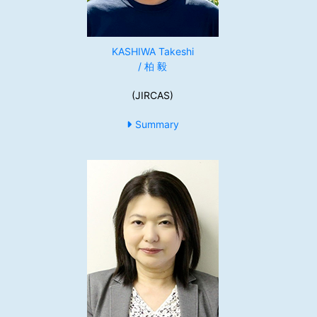
KASHIWA Takeshi
/ 柏 毅
(JIRCAS)
Summary