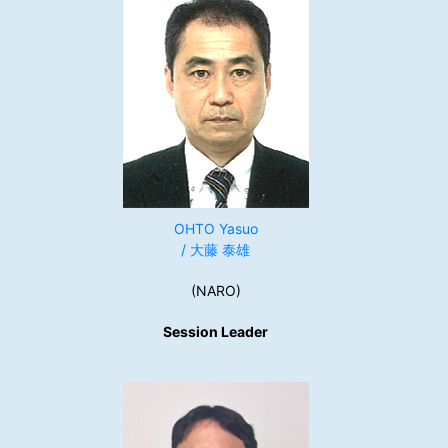
OHTO Yasuo
/ 大藤 泰雄
(NARO)
Session Leader