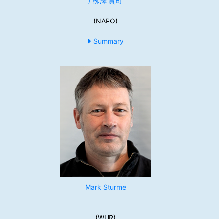
/ 栁澤 貴司
(NARO)
Summary
Mark Sturme
(WUR)