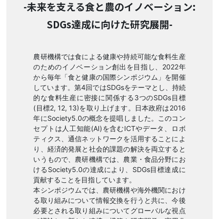
-未来を支える食と農のイノベーション:
SDGs達成に向けた研究展開-
農研機構では食による健康や持続可能な食料生産
のためのイノベーション創出を目指し、2022年
から毎年「食と健康の国際シンポジウム」を開催
しています。第4回ではSDGsをテーマとし、持続
的な食料生産に密接に関係する3つのSDGs目標
(目標2, 12, 13)を取り上げます。日本政府は2016
年にSociety5.0の概念を提唱しました。このコン
セプトは人工知能(AI)を含むICTやデータ、ロボ
ティクス、通信ネットワークを活用することによ
り、経済的発展と社会的課題の解決を両立すると
いうもので、農研機構では、農業・食品分野にお
けるSociety5.0の達成により、SDGs目標達成に
貢献することを目指しています。
本シンポジウムでは、農研機構や海外機関におけ
る取り組みについて情報交換を行うと共に、今後
必要とされる取り組みについてグローバルな視点