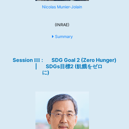
Nicolas Munier-Jolain
(INRAE)
Summary
Session
:
SDG Goal 2 (Zero Hunger)
III
|
SDGs目標2 (飢餓をゼロ
に)