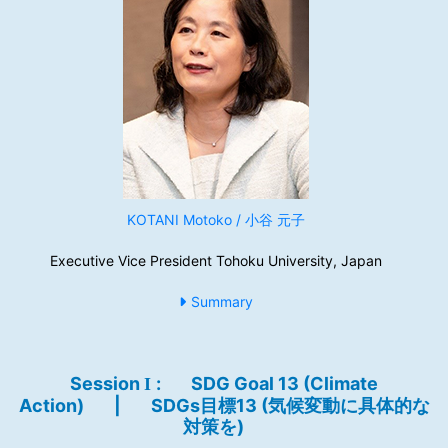
KOTANI Motoko / 小谷 元子
Executive Vice President Tohoku University, Japan
Summary
Session
:
SDG Goal 13 (Climate
I
Action)
|
SDGs目標13 (気候変動に具体的な
対策を)