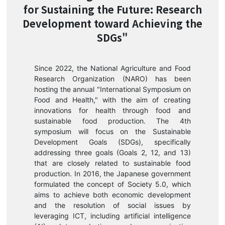
for Sustaining the Future: Research
2025.03.24
Development toward Achieving the
SDGs"
The symposium has concluded.
シンポジウムは終了しました。
Since 2022, the National Agriculture and Food
2025.02.21
Research Organization (NARO) has been
Registration for online streaming
hosting the annual "International Symposium on
Food and Health," with the aim of creating
viewing is now open.
innovations for health through food and
オンライン配信視聴の登録受付を開始し
sustainable food production. The 4th
symposium will focus on the Sustainable
ました。
Development Goals (SDGs), specifically
addressing three goals (Goals 2, 12, and 13)
2025.02.07
that are closely related to sustainable food
NARO 4th International Symposium on
production. In 2016, the Japanese government
formulated the concept of Society 5.0, which
Food and Health website has been
aims to achieve both economic development
published.
and the resolution of social issues by
「第4回 NARO食と健康の国際シンポジ
leveraging ICT, including artificial intelligence