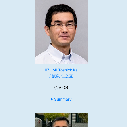
IIZUMI Toshichika
/ 飯泉 仁之直
(NARO)
Summary