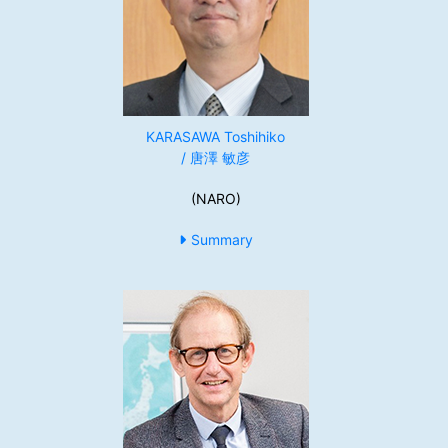
KARASAWA Toshihiko
/ 唐澤 敏彦
(NARO)
Summary