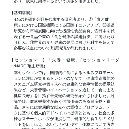
あり、成果に期待するという挨拶を頂きました。
【基調講演】
4名の各研究分野を代表する研究者より、①「食と健
康」における国際機関による国際イニシアチブ、②基礎
研究から市場展開に向けた機能性食品開発、③日本を代
表する一食品企業の「食と健康の課題解決」に向けた取
り組み、④世界の食と健康の発展に向けた科学を超えて
必要な視点について基調講演が行われました。
【セッション
】「栄養・健康」(セッションリーダ
Ⅰ
ー:NARO/亀山所長)
本セッションでは、国際的に食によるヘルスプロモーシ
ョンに注目が集まるトレンドのなかで、健康増進機能の
メカニズム研究や個々人への健康的な食事情報の提示効
果など、栄養管理のイノベーションを通して「食による
健康長寿」を目指す最先端の研究が紹介されました。討
論では、健康栄養性が高く付加価値のある農産物・食
品、さらには健康的な献立への置換えプログラム、デー
タに基づく個人的アドバイスの提供とともに、社会の多
様なステークホルダが連携して、健康的な食生活のメリ
ットを広く伝え、おいしさや利便性、価格について考慮