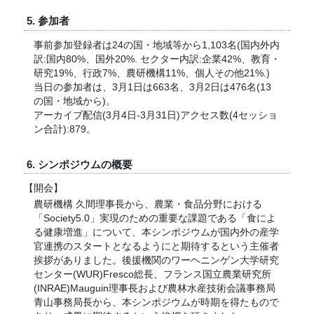
5. 参加者
事前参加登録者は24の国・地域等から1,103名(国内外内
訳:国内80%、国外20%. セクター内訳:企業42%、教育・
研究19%、行政7%、農研機構11%、個人その他21%.)
当日の参加者は、3月1日は663名、3月2日は476名(13
の国・地域から)。
アーカイブ配信(3月4日-3月31日)アクセス数(4セッショ
ン合計):879。
6. シンポジウムの概要
【開会】
農研機構 久間理事長から、農業・食品分野における
「Society5.0」実現のための重要な課題である「食によ
る健康増進」について、本シンポジウムが国内外の産学
官連携のスタートとなるようにと期待するという主催者
挨拶がありました。後援機関のワーヘニンゲン大学研究
センター(WUR)Fresco総長、フランス国立農業研究所
(INRAE)Mauguin理事長および農林水産技術会議事務局
青山事務局長から、本シンポジウムが時期を得たもので