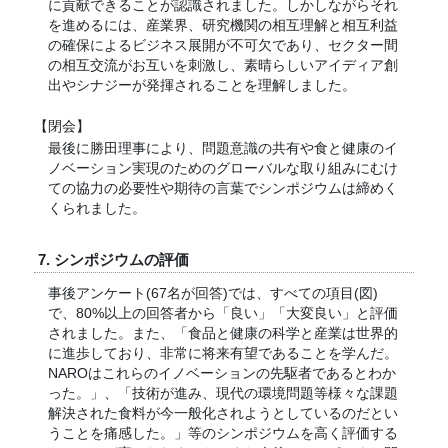
に貢献できることが認識されました。しかしながらそれ
を進めるには、産業界、研究機関の相互理解と相互利益
の確保によるビジネス展開が不可欠であり、セクター間
の相互交流がお互いを刺激し、素晴らしいアイディア創
出やシナジーが発揮されることを理解しました。
【閉会】
最後に勝田理事により、問題意識の共有や食と健康のイ
ノベーション実現のためのグローバルな取り組みにむけ
ての協力の必要性や期待の言葉でシンポジウムは締めく
くられました。
7. シンポジウムの評価
事後アンケート(67名が回答)では、すべての項目(図)
で、80%以上の回答者から「良い」「大変良い」と評価
されました。また、「食品と健康の科学と産業は世界的
に進歩しており、非常に将来有望であることを学んだ。
NAROはこれらのイノベーションの先駆者であるとわか
った。」、「技術が進み、現代の環境問題等様々な課題
解決された食料が今一般化されようとしているのだとい
うことを痛感した。」等のシンポジウムを高く評価する