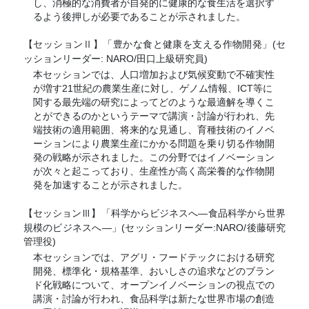
し、消極的な消費者が自発的に健康的な食生活を選択す
るよう後押しが必要であることが示されました。
【セッション
】「豊かな食と健康を支える作物開発」(セ
Ⅱ
ッションリーダー: NARO/田口上級研究員)
本セッションでは、人口増加および気候変動で不確実性
が増す21世紀の農業生産に対し、ゲノム情報、ICT等に
関する最先端の研究によってどのような最適解を導くこ
とができるのかというテーマで講演・討論が行われ、先
端技術の適用範囲、将来的な見通し、育種技術のイノベ
ーションにより農業生産にかかる問題を乗り切る作物開
発の戦略が示されました。この分野ではイノベーション
が次々と起こっており、生産性が高く高栄養的な作物開
発を加速することが示されました。
【セッション
】「科学からビジネスへ―食品科学から世界
Ⅲ
規模のビジネスへ―」(セッションリーダー:NARO/後藤研究
管理役)
本セッションでは、アグリ・フードテックにおける研究
開発、標準化・規格基準、おいしさの追求などのブラン
ド化戦略について、オープンイノベーションの視点での
講演・討論が行われ、食品科学は新たな世界市場の創造