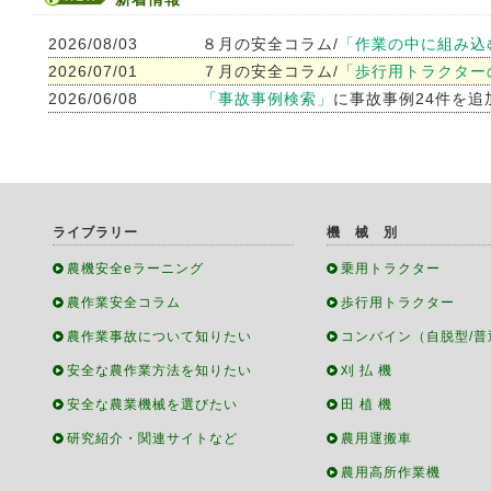
2026/08/03
８月の安全コラム/
「作業の中に組み込
2026/07/01
７月の安全コラム/
「歩行用トラクター
2026/06/08
「事故事例検索」
に事故事例24件を追
ライブラリー
機 械 別
農機安全eラーニング
乗用トラクター
農作業安全コラム
歩行用トラクター
農作業事故について知りたい
コンバイン（自脱型/普
安全な農作業方法を知りたい
刈 払 機
安全な農業機械を選びたい
田 植 機
研究紹介・関連サイトなど
農用運搬車
農用高所作業機