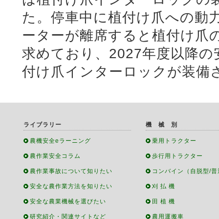
た。停車中に植付け爪への動
ーターが離席すると植付け爪
求めており、2027年度以降
付け爪インターロックが装備
ライブラリー
機 械 別
農機安全eラーニング
乗用トラクター
農作業安全コラム
歩行用トラクター
農作業事故について知りたい
コンバイン（自脱型/普
安全な農作業方法を知りたい
刈 払 機
安全な農業機械を選びたい
田 植 機
研究紹介・関連サイトなど
農用運搬車