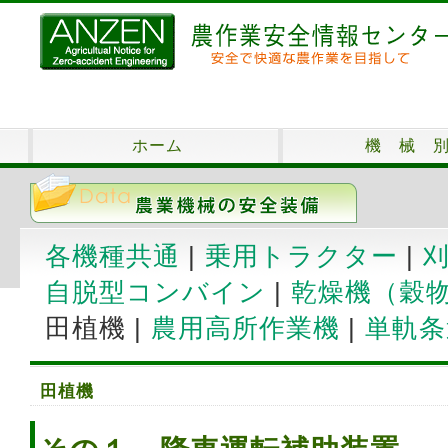
ホーム
機 械 
各機種共通
|
乗用トラクター
|
自脱型コンバイン
|
乾燥機（穀
田植機 |
農用高所作業機
|
単軌条
田植機