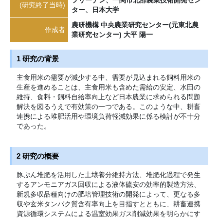
(研究終了当時)
ター、日本大学
農研機構 中央農業研究センター(元東北農
作成者
業研究センター) 大平 陽一
1 研究の背景
主食用米の需要が減少する中、需要が見込まれる飼料用米の
生産を進めることは、主食用米も含めた需給の安定、水田の
維持、食料・飼料自給率向上など日本農業に求められる問題
解決を図るうえで有効策の一つである。このような中、耕畜
連携による堆肥活用や環境負荷軽減効果に係る検討が不十分
であった。
2 研究の概要
豚ぷん堆肥を活用した土壌養分維持方法、堆肥化過程で発生
するアンモニアガス回収による液体硫安の効率的製造方法、
新規多収品種向けの肥培管理技術の開発によって、更なる多
収や玄米タンパク質含有率向上を目指すとともに、耕畜連携
資源循環システムによる温室効果ガス削減効果を明らかにす