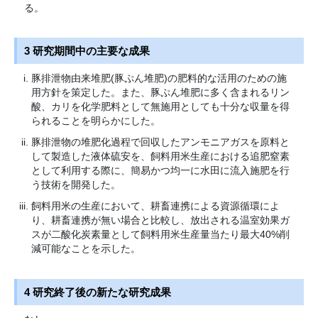
る。
3 研究期間中の主要な成果
豚排泄物由来堆肥(豚ぷん堆肥)の肥料的な活用のための施
用方針を策定した。また、豚ぷん堆肥に多く含まれるリン
酸、カリを化学肥料として無施用としても十分な収量を得
られることを明らかにした。
豚排泄物の堆肥化過程で回収したアンモニアガスを原料と
して製造した液体硫安を、飼料用米生産における追肥窒素
として利用する際に、簡易かつ均一に水田に流入施肥を行
う技術を開発した。
飼料用米の生産において、耕畜連携による資源循環によ
り、耕畜連携が無い場合と比較し、放出される温室効果ガ
スが二酸化炭素量として飼料用米生産量当たり最大40%削
減可能なことを示した。
4 研究終了後の新たな研究成果