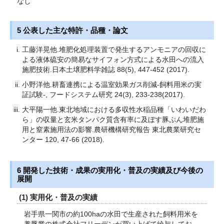
なし
5 公表した主な特許・品種・論文
工藤洋晃他.堆肥化処理装置で発生するアンモニアの回収に
よる液体硫安の簡易なサイフォン方式による水田への流入
施肥技術.日本土壌肥料学雑誌 88(5), 447-452 (2017).
小野洋他.耕畜連携による温室効果ガス削減-飼料用米の実
証試験-, フードシステム研究 24(3), 233-238(2017).
大平陽一他.東北地域における多収性水稲品種「いわいだわ
ら」の収量と玄米タンパク質含有率に及ぼす豚ぷん堆肥施
用と窒素施用法の影響.農研機構研究報告 東北農業研究セ
ンター 120, 47-66 (2018).
6 開発した技術・成果の実用化・普及の実績及び今後の
展開
(1) 実用化・普及の実績
岩手県一関市の約100haの水田で生産された飼料用米を