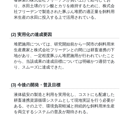
養豚業の株式会社フリーデンが買い上げて給与してお
り、水田土壌のリン酸とカリを維持するために、株式会
社フリーデンで製造された豚ぷん堆肥の適正量を飼料用
米生産の水田に投入する上で活用されている。
(2) 実用化の達成要因
堆肥施用については、研究開始前から一関市の飼料用米
生産農家と株式会社フリーデンとの間には耕畜連携の下
地があり、一定程度豚ぷん堆肥施用が行われていたこと
から、当該成果の達成目標については明確かつ適切であ
り、スムーズに達成できた。
(3) 今後の開発・普及目標
液体硫安の製造と利用を実用化し、コストにも配慮した
耕畜連携資源循環システムとして現地実証を行う必要が
ある。その上で、環境負荷軽減と持続的な飼料用米生産
を両立するシステムの普及が期待される。