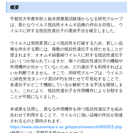
概要
宇都宮大学農学部と栃木県農業試験場からなる研究グループ
は、新たなウイルス抵抗性オオムギ品種の作出を目指し、ウ
イルスに対する抵抗性遺伝子の選抜手法を確立しました。
ウイルスは突然変異により抵抗性を打破するため、新しい品
種を作出する際には、複数の抵抗性遺伝子を持たせることが
望まれます。オオムギ縞萎縮ウイルスに対する抵抗性遺伝子
はいくつか知られていますが、個々の抵抗性遺伝子の機能や
作用機作が分かっていないため、どの遺伝子を利用すればよ
いか判断できません。そこで、同研究グループは、ウイルス
に緑色蛍光タンパク質(GFP)を持たせて可視化することで、
各遺伝子がどこで機能しているか解析できる手法を開発しま
した。これにより、抵抗性遺伝子を作用機作により分類する
ことが可能になりました。
本成果を活用し、異なる作用機作を持つ抵抗性遺伝子を組み
合わせて利用することで、ウイルスに強い品種の作出が加速
されるものと期待されます。
https://www.utsunomiya-u.ac.jp/topics/research/009323.php
(外部リンク : 宇都宮大学ホームページ)