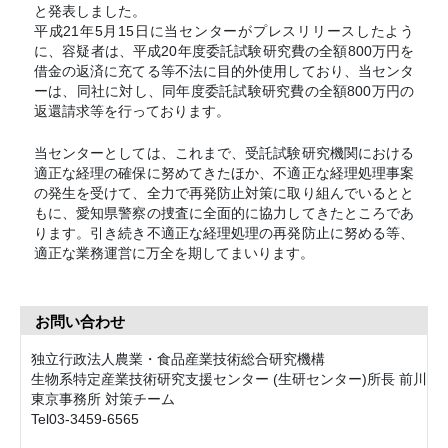
と発表しました。
平成21年5月15日に当センターがプレスリリースしたよう
に、容疑者は、平成20年度委託試験研究費の全額800万円を
借金の返済に充てる等不法に目的外使用しており、当センタ
ーは、同社に対し、同年度委託試験研究費の全額800万円の
返還請求等を行っております。
当センターとしては、これまで、受託試験研究機関における
適正な経理の確保に努めてきたほか、不適正な経理処理事案
の発生を受けて、全力で再発防止対策に取り組んでいるとと
もに、愛知県警察の捜査に全面的に協力してきたところであ
ります。引き続き不適正な経理処理の再発防止に努める等、
適正な業務運営に万全を期してまいります。
お問い合わせ
独立行政法人農業・食品産業技術総合研究機構
生物系特定産業技術研究支援センター (生研センター)所長 前川
東京事務所 対策チーム
Tel03-3459-6565