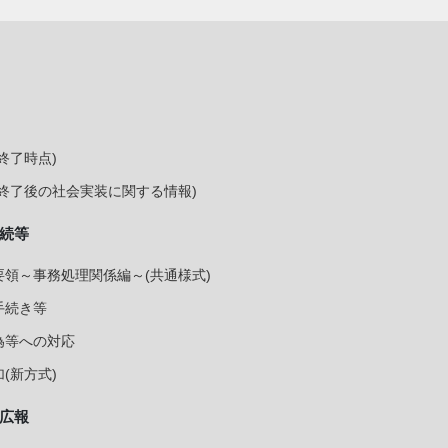
終了時点)
終了後の社会実装に関する情報)
続等
領～事務処理関係編～(共通様式)
手続き等
為等への対応
(新方式)
広報