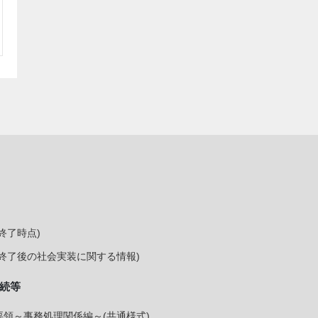
終了時点)
終了後の社会実装に関する情報)
続等
領～事務処理関係編～(共通様式)