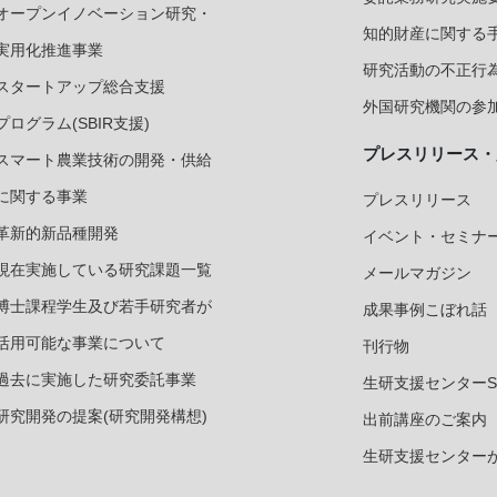
オープンイノベーション研究・
知的財産に関する
実用化推進事業
研究活動の不正行
スタートアップ総合支援
外国研究機関の参加
プログラム(SBIR支援)
プレスリリース・
スマート農業技術の開発・供給
に関する事業
プレスリリース
革新的新品種開発
イベント・セミナ
現在実施している研究課題一覧
メールマガジン
博士課程学生及び若手研究者が
成果事例こぼれ話
活用可能な事業について
刊行物
過去に実施した研究委託事業
生研支援センターS
研究開発の提案(研究開発構想)
出前講座のご案内
生研支援センター