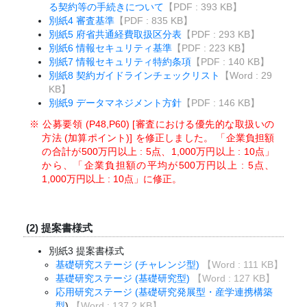
る契約等の手続きについて
【PDF
:
393 KB】
別紙4 審査基準
【PDF
:
835 KB】
別紙5 府省共通経費取扱区分表
【PDF
:
293 KB】
別紙6 情報セキュリティ基準
【PDF
:
223 KB】
別紙7 情報セキュリティ特約条項
【PDF
:
140 KB】
別紙8 契約ガイドラインチェックリスト
【Word
:
29
KB】
別紙9 データマネジメント方針
【PDF
:
146 KB】
※ 公募要領 (P48,P60) [審査における優先的な取扱いの
方法 (加算ポイント)] を修正しました。 「企業負担額
の合計が500万円以上 : 5点、1,000万円以上 : 10点」
から、「企業負担額の平均が500万円以上 : 5点、
1,000万円以上 : 10点」に修正。
(2) 提案書様式
別紙3 提案書様式
基礎研究ステージ (チャレンジ型)
【Word : 111 KB】
基礎研究ステージ (基礎研究型)
【Word : 127 KB】
応用研究ステージ (基礎研究発展型・産学連携構築
型
)
【Word :
137.2 KB
】