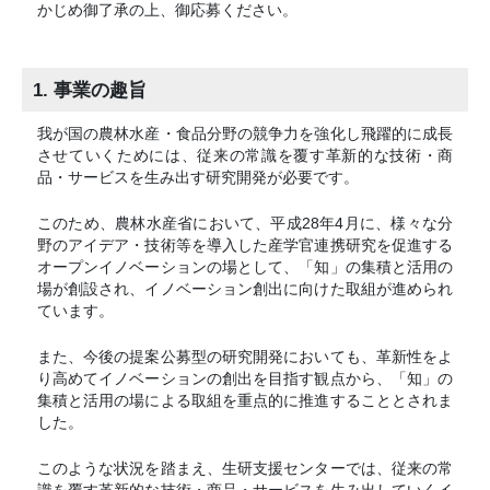
かじめ御了承の上、御応募ください。
1. 事業の趣旨
我が国の農林水産・食品分野の競争力を強化し飛躍的に成長
させていくためには、従来の常識を覆す革新的な技術・商
品・サービスを生み出す研究開発が必要です。
このため、農林水産省において、平成28年4月に、様々な分
野のアイデア・技術等を導入した産学官連携研究を促進する
オープンイノベーションの場として、「知」の集積と活用の
場が創設され、イノベーション創出に向けた取組が進められ
ています。
また、今後の提案公募型の研究開発においても、革新性をよ
り高めてイノベーションの創出を目指す観点から、「知」の
集積と活用の場による取組を重点的に推進することとされま
した。
このような状況を踏まえ、生研支援センターでは、従来の常
識を覆す革新的な技術・商品・サービスを生み出していくイ