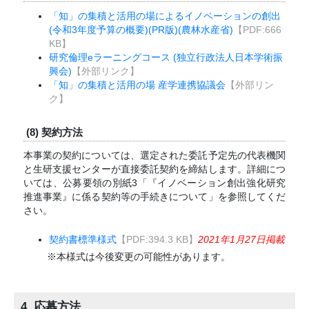
「知」の集積と活用の場によるイノベーションの創出
(令和3年度予算の概要)(PR版)(農林水産省)
【PDF:666
KB】
研究倫理eラーニングコース (独立行政法人日本学術振
興会)
【外部リンク】
「知」の集積と活用の場 産学連携協議会
【外部リン
ク】
(8) 契約方法
本事業の契約については、選定された委託予定先の代表機関
と生研支援センターが直接委託契約を締結します。詳細につ
いては、公募要領の別紙3「『イノベーション創出強化研究
推進事業』に係る契約等の手続きについて」を参照してくだ
さい。
契約書標準様式
【PDF:
394.3 KB
】
2021年1月27日掲載
※本様式は今後変更の可能性があります。
4. 応募方法