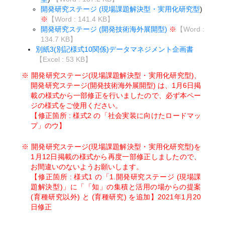
開発研究ステージ (現場課題解決型・実用化研究型
)
※
【Word :
141.4 KB
】
開発研究ステージ (開発技術海外展開型)
※
【Word :
134.7 KB
】
別紙3(別記様式10関係)データマネジメント企画書
【Excel : 53 KB】
※ 開発研究ステージ(現場課題解決型・実用化研究型)、
開発研究ステージ(開発技術海外展開型) は、1月6日掲
載の様式から一部修正を行いましたので、必ず本ペー
ジの様式をご使用ください。
【修正箇所 : 様式2 の「社会実装に向けたロードマッ
プ」のウ】
※ 開発研究ステージ(現場課題解決型・実用化研究型)を
1月12日掲載の様式から再度一部修正しましたので、
お間違いのないようお願いします。
【修正箇所 : 様式1 の「1.開発研究ステージ (現場課
題解決型)」に「「知」の集積と活用の場からの提案
(育種研究以外) と (育種研究) を追加】2021年1月20
日修正