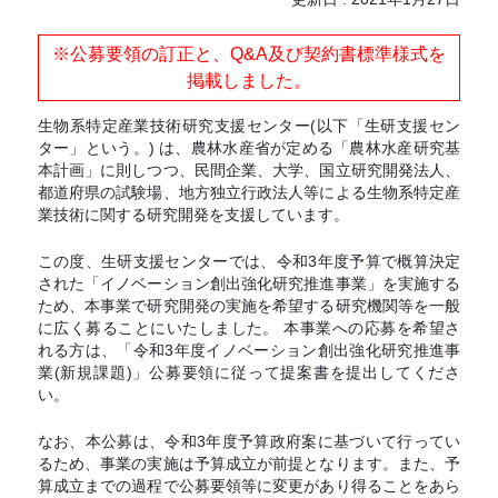
※公募要領の訂正と、Q&A及び契約書標準様式を
掲載しました。
生物系特定産業技術研究支援センター(以下「生研支援セン
ター」という。) は、農林水産省が定める「農林水産研究基
本計画」に則しつつ、民間企業、大学、国立研究開発法人、
都道府県の試験場、地方独立行政法人等による生物系特定産
業技術に関する研究開発を支援しています。
この度、生研支援センターでは、令和3年度予算で概算決定
された「イノベーション創出強化研究推進事業」を実施する
ため、本事業で研究開発の実施を希望する研究機関等を一般
に広く募ることにいたしました。 本事業への応募を希望さ
れる方は、「令和3年度イノベーション創出強化研究推進事
業(新規課題)」公募要領に従って提案書を提出してくださ
い。
なお、本公募は、令和3年度予算政府案に基づいて行ってい
るため、事業の実施は予算成立が前提となります。また、予
算成立までの過程で公募要領等に変更があり得ることをあら