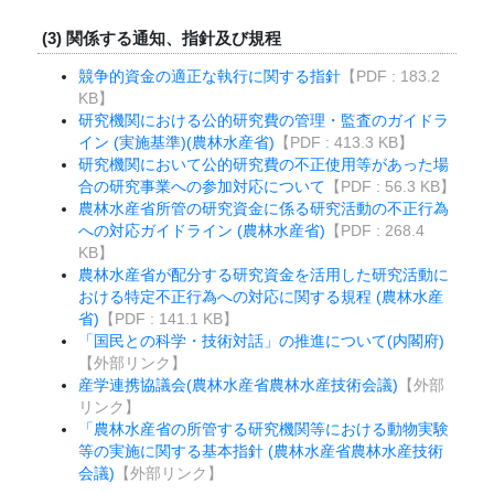
(3) 関係する通知、指針及び規程
競争的資金の適正な執行に関する指針
【PDF : 183.2
KB】
研究機関における公的研究費の管理・監査のガイドラ
イン (実施基準)(農林水産省)
【PDF : 413.3 KB】
研究機関において公的研究費の不正使用等があった場
合の研究事業への参加対応について
【PDF : 56.3 KB】
農林水産省所管の研究資金に係る研究活動の不正行為
への対応ガイドライン (農林水産省)
【PDF : 268.4
KB】
農林水産省が配分する研究資金を活用した研究活動に
おける特定不正行為への対応に関する規程 (農林水産
省)
【PDF : 141.1 KB】
「国民との科学・技術対話」の推進について(内閣府)
【外部リンク】
産学連携協議会(農林水産省農林水産技術会議)
【外部
リンク】
「農林水産省の所管する研究機関等における動物実験
等の実施に関する基本指針 (農林水産省農林水産技術
会議)
【外部リンク】