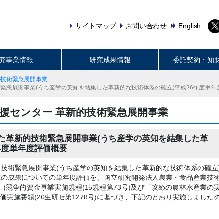
サイトマップ
お問い合わせ
English
究事業情報
研究成果情報
委託契約・知
的技術緊急展開事業
緊急展開事業(うち産学の英知を結集した革新的な技術体系の確立)平成26年度単年
援センター 革新的技術緊急展開事業
た革新的技術緊急展開事業(うち産学の英知を結集した革
年度単年度評価概要
技術緊急展開事業(うち産学の英知を結集した革新的な技術体系の確立
究の成果についての単年度評価を、国立研究開発法人農業・食品産業技
)競争的資金事業実施規程(15規程第73号)及び「攻めの農林水産業の
実施要領(26生研セ第1278号)に基づき、下記のとおり実施しました