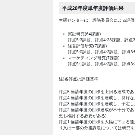
平成26年度単年度評価結果
生研センターは、評議委員会による評価
実証研究(64課題)
評点5:3課題、評点4:28課題、評点3
経営評価研究(7課題)
評点5:0課題、評点4:2課題、評点3
マーケティング研究(7課題)
評点5:1課題、評点4:2課題、評点3
注)各評点の評価基準
評点5:当該年度の目標を上回る達成で
評点4:当該年度の目標を達成し、良好
評点3:当該年度の目標を達成し、予定し
評点2:当該年度の目標達成が不十分で
更も検討する必要がある)
評点1:当該年度の目標を大幅に下回る
り又は一部の分担課題については研究を