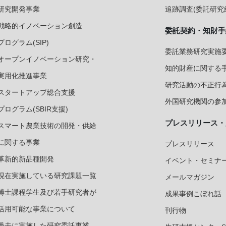
研究開発事業
追跡調査(委託研究
戦略的イノベーション創造
委託契約・知財手
プログラム(SIP)
委託業務研究実施要
オープンイノベーション研究・
知的財産に関する
実用化推進事業
研究活動の不正行
スタートアップ総合支援
外国研究機関の参加
プログラム(SBIR支援)
プレスリリース・
スマート農業技術の開発・供給
に関する事業
プレスリリース
革新的新品種開発
イベント・セミナ
現在実施している研究課題一覧
メールマガジン
博士課程学生及び若手研究者が
成果事例こぼれ話
活用可能な事業について
刊行物
過去に実施した研究委託事業