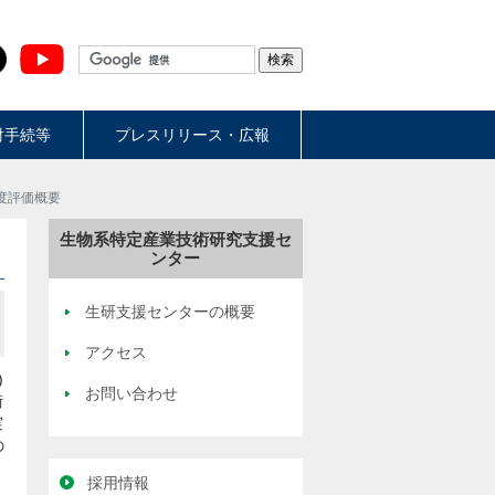
財手続等
プレスリリース・広報
度評価概要
生物系特定産業技術研究支援セ
ンター
生研支援センターの概要
アクセス
)
お問い合わせ
術
実
の
採用情報