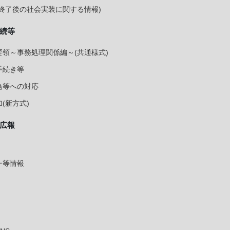
終了後の社会実装に関する情報)
続等
領～事務処理関係編～(共通様式)
手続き等
為等への対応
(新方式)
広報
ー等情報