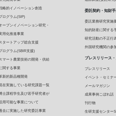
戦略的イノベーション創造
委託契約・知財手
プログラム(SIP)
委託業務研究実施要
オープンイノベーション研究・
知的財産に関する
実用化推進事業
研究活動の不正行
スタートアップ総合支援
外国研究機関の参加
プログラム(SBIR支援)
プレスリリース・
スマート農業技術の開発・供給
に関する事業
プレスリリース
革新的新品種開発
イベント・セミナ
現在実施している研究課題一覧
メールマガジン
博士課程学生及び若手研究者が
成果事例こぼれ話
活用可能な事業について
刊行物
過去に実施した研究委託事業
生研支援センターS