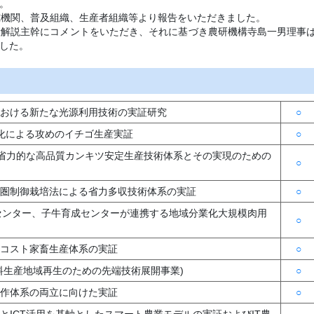
。
究機関、普及組織、生産者組織等より報告をいただきました。
毅解説主幹にコメントをいただき、それに基づき農研機構寺島一男理事
した。
産における新たな光源利用技術の実証研究
○
業化による攻めのイチゴ生産実証
○
した省力的な高品質カンキツ安定生産技術体系とその実現のための
○
シ根圏制御栽培法による省力多収技術体系の実証
○
MRセンター、子牛育成センターが連携する地域分業化大規模肉用
○
低コスト家畜生産体系の実証
○
食料生産地域再生のための先端技術展開事業)
○
輪作体系の両立に向けた実証
○