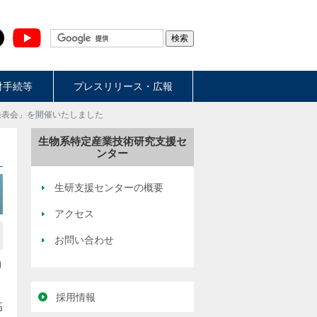
財手続等
プレスリリース・広報
発表会」を開催いたしました
生物系特定産業技術研究支援セ
ンター
生研支援センターの概要
アクセス
お問い合わせ
向
、
採用情報
高