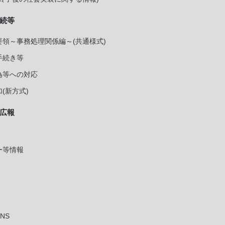
続等
領～事務処理関係編～(共通様式)
手続き等
為等への対応
(新方式)
広報
ー等情報
NS