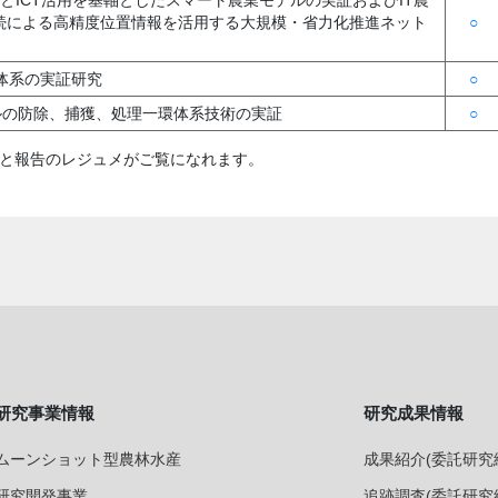
系とICT活用を基軸としたスマート農業モデルの実証およびIT農
続による高精度位置情報を活用する大規模・省力化推進ネット
○
産体系の実証研究
○
、サルの防除、捕獲、処理一環体系技術の実証
○
と報告のレジュメがご覧になれます。
研究事業情報
研究成果情報
ムーンショット型農林水産
成果紹介(委託研究
研究開発事業
追跡調査(委託研究