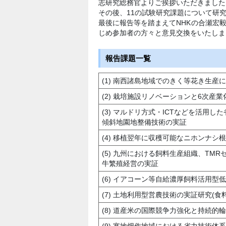
志研究総務官よりご挨拶いただきました
その後、11の試験研究課題について研
最後に報告等を踏まえてNHKの合瀬宏
じめ参加者の方々と意見交換をいたしま
報告課題一覧
(1) 南西諸島地域でのきく等花き生
(2) 栽培施設リノベーションと6次産
(3) マルドリ方式・ICTなどを活用
傾斜地園地整備技術の実証
(4) 移植翌年に収穫可能なニホンナ
(5) 九州における飼料生産組織、T
牛繁殖経営の実証
(6) イアコーン等自給濃厚飼料活用型
(7) 土地利用型営農技術の実証研究(
(8) 道産米の国際競争力強化と持続的