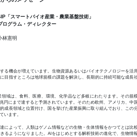
SIP「スマートバイオ産業・農業基盤技術」
プログラム・ディレクター
小林憲明
にする機会が増えています。生物資源あるいはバイオテクノロジーを活
的に目指すところは地球規模の課題を解決し、長期的に持続可能な成長
業領域は、食料、医療、環境、化学品など多岐にわたります。その規
180兆円にまで達すると予測されています。そのため欧州、アメリカ、中
略的成長領域と位置付け、国を挙げた産業振興に取り組んでおり、この
ています。
発達によって、人類はゲノム情報などの生物・生体情報をかつてとは比
きるようになりました。AIをはじめとする解析技術の進化で、生物情