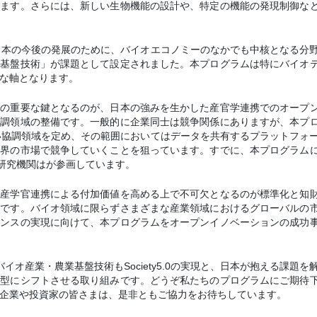
います。さらには、新しい生物機能の設計や、特定の機能の発現制御な
は日本の今後の発展のために、バイオエコノミーのなかでも中核となる分
業基盤技術」が課題として設定されました。本プログラムは特にバイオ
な軸となります。
めの重要な鍵となるのが、日本の強みを生かした産官学連携でのオープ
協調領域の整備です。一般的に企業同士は競争関係にありますが、本プ
い協調領域を定め、その範囲においてはデータを共有するプラットフォ
世界の市場で競争していくことを狙っています。すでに、本プログラム
、研究機関はが参画しています。
、産学官連携による付加価値を高める上で不可欠となるのが標準化と知
携です。バイオ領域に限らずさまざまな産業領域におけるグローバルの
アンスの実現に向けて、本プログラムをオープンイノベーションの成功
イオ産業・農業基盤技術もSociety5.0の実現と、日本が抱える課題を
代型にシフトさせる取り組みです。どうぞ私たちのプログラムにご期待
企業や投資家の皆さまは、是非ともご協力をお待ちしています。