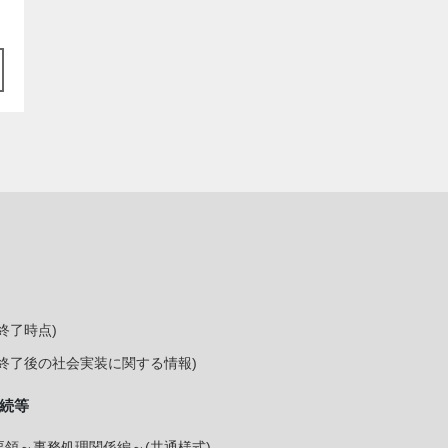
終了時点)
終了後の社会実装に関する情報)
続等
領～事務処理関係編～(共通様式)