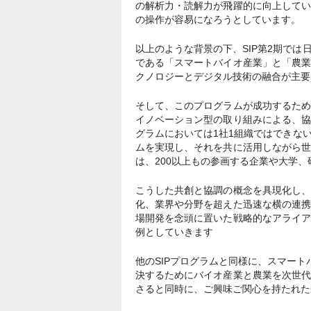
の解析力・読解力が飛躍的に向上して
の操作が容易になろうとしています。
以上のような背景の下、SIP第2期で
である「スマートバイオ産業」と「農
クノロジーとデジタル技術の融合が主要
そして、このプログラムが成功するた
イノベーション型の取り組みによる、
グラムにおいては1社1組織ではできな
ムを実現し、それを共に活用しながら
は、200以上もの参画する企業や大学
こうした共創と協調の概念を具現化し
化、業界や分野を超えた迅速な横の連
場開発を念頭に置いた戦略的なアライ
例としていきます
他のSIPプログラムと同様に、スマートバ
決するためにバイオ産業と農業を次世
さると同時に、ご興味ご関心を持たれた