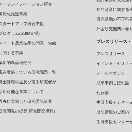
オープンイノベーション研究・
知的財産に関する
実用化推進事業
研究活動の不正行
スタートアップ総合支援
外国研究機関の参加
プログラム(SBIR支援)
プレスリリース・
スマート農業技術の開発・供給
に関する事業
プレスリリース
革新的新品種開発
イベント・セミナ
現在実施している研究課題一覧
メールマガジン
博士課程学生及び若手研究者が
成果事例こぼれ話
活用可能な事業について
刊行物
過去に実施した研究委託事業
生研支援センターS
研究開発の提案(研究開発構想)
出前講座のご案内
生研支援センター