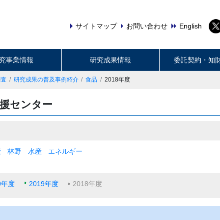
サイトマップ
お問い合わせ
English
究事業情報
研究成果情報
委託契約・知
調査
研究成果の普及事例紹介
食品
2018年度
支援センター
産
林野
水産
エネルギー
0年度
2019年度
2018年度