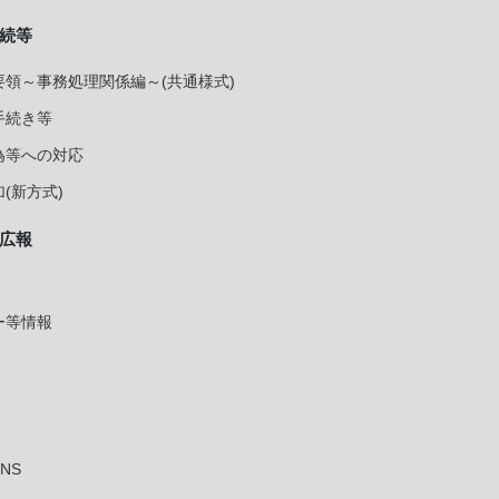
続等
領～事務処理関係編～(共通様式)
手続き等
為等への対応
(新方式)
広報
ー等情報
NS