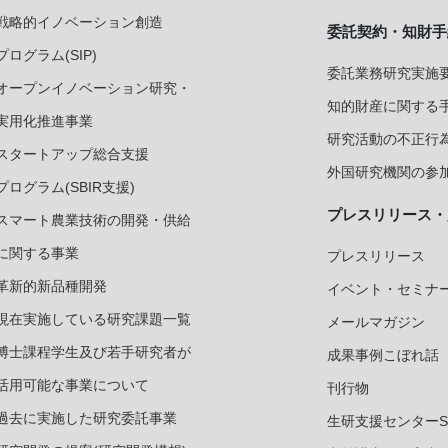
戦略的イノベーション創造
委託契約・知財手
プログラム(SIP)
委託業務研究実施要
オープンイノベーション研究・
知的財産に関する
実用化推進事業
研究活動の不正行
スタートアップ総合支援
外国研究機関の参加
プログラム(SBIR支援)
プレスリリース・
スマート農業技術の開発・供給
に関する事業
プレスリリース
革新的新品種開発
イベント・セミナ
現在実施している研究課題一覧
メールマガジン
博士課程学生及び若手研究者が
成果事例こぼれ話
活用可能な事業について
刊行物
過去に実施した研究委託事業
生研支援センターS