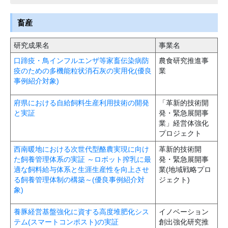
畜産
研究成果名
事業名
口蹄疫・鳥インフルエンザ等家畜伝染病防
農食研究推進事
疫のための多機能粒状消石灰の実用化(優良
業
事例紹介対象)
府県における自給飼料生産利用技術の開発
「革新的技術開
と実証
発・緊急展開事
業」経営体強化
プロジェクト
西南暖地における次世代型酪農実現に向け
革新的技術開
た飼養管理体系の実証 ～ロボット搾乳に最
発・緊急展開事
適な飼料給与体系と生涯生産性を向上させ
業(地域戦略プロ
る飼養管理体制の構築～(優良事例紹介対
ジェクト)
象)
養豚経営基盤強化に資する高度堆肥化シス
イノベーション
テム(スマートコンポスト)の実証
創出強化研究推