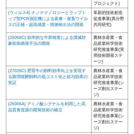
プロジェクト)
(ウィルス4) ナノテクノロジーとラップト
革新的技術創造
ップ型PCR測定機による家禽・家畜ウイル
促進事業(異分野
スの正確・超高感度・簡便検出法の開発
共同研究)
(25068C) 効率的な牛群検査による撲滅対
農林水産業・食
象疾病摘発手法の開発
品産業科学技術
研究推進事業(実
用技術開発ステ
ージ)
(27026C) 肥育牛の飼料効率向上を実現す
農林水産業・食
る膨潤発酵飼料の低コスト化と給与効果の
品産業科学技術
実証
研究推進事業(シ
ーズ創出ステー
ジ)
(25006A) アミノ酸シグナルを利用した高
農林水産業・食
品質食資源の開発技術の確立
品産業科学技術
研究推進事業(シ
ーズ創出ステー
ジ)