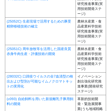
研究推進事業(実
用技術開発ステ
ージ)
(25052C) 生産現場で活用するための豚受
農林水産業・食
精卵移植技術の確立
品産業科学技術
研究推進事業(実
用技術開発ステ
ージ)
(25051C) 周年放牧等を活用した国産良質
農林水産業・食
赤身牛肉生産・評価技術の開発
品産業科学技術
研究推進事業(実
用技術開発ステ
ージ)
(28032C) 口蹄疫ウイルスの全7血清型の検
イノベーション
出および型別が可能なイムノクロマトキッ
創出強化研究推
トの実用化
進事業(開発研究
ステージ)
(c093) 自給飼料を用いた新規離乳子豚用飼
革新的技術開
料の開発
発・緊急展開事
業(うち地域戦略