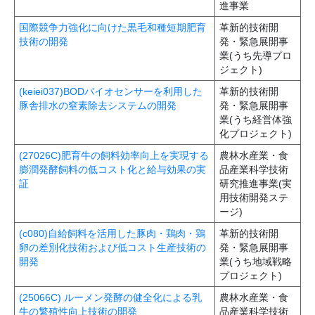
進事業
国際競争力強化に向けた黒毛和種短期肥育
革新的技術開
技術の開発
発・緊急展開事
業(うち先導プロ
ジェクト)
(keiei037)BODバイオセンサーを利用した
革新的技術開
豚舎排水の窒素除去システムの開発
発・緊急展開事
業(うち経営体強
化プロジェクト)
(27026C)肥育牛の飼料効率向上を実現する
農林水産業・食
膨潤発酵飼料の低コスト化と給与効果の実
品産業科学技術
証
研究推進事業(実
用技術開発ステ
ージ)
(c080)自給飼料を活用した豚肉・鶏肉・鶏
革新的技術開
卵の差別化技術および低コスト生産技術の
発・緊急展開事
開発
業(うち地域戦略
プロジェクト)
(25066C) ルーメン発酵の健全化による乳
農林水産業・食
牛の繁殖性向上技術の開発
品産業科学技術