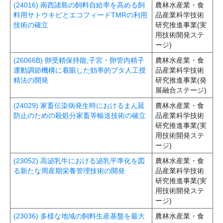
(24016) 南西諸島の飼料自給率を高める飼
農林水産業・食
料用サトウキビとエコフィードTMRの利用
品産業科学技術
技術の確立
研究推進事業(実
用技術開発ステ
ージ)
(26066B) 卵受精保持能,子宮・卵管内精子
農林水産業・食
運動調節機構に着眼した効率的ブタ人工授
品産業科学技術
精法の開発
研究推進事業(発
展融合ステージ)
(24029) 家畜伝染病発生時におけるまん延
農林水産業・食
防止のための殺処分家畜等輸送技術の確立
品産業科学技術
研究推進事業(実
用技術開発ステ
ージ)
(23052) 高泌乳牛における泌乳平準化を図
農林水産業・食
る新たな周産期栄養管理技術の開発
品産業科学技術
研究推進事業(実
用技術開発ステ
ージ)
(23036) 多様な地域の飼料生産基盤を最大
農林水産業・食