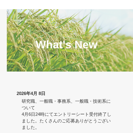
W
h
a
t
'
s
N
e
w
2026年4月 8日
研究職、一般職・事務系、一般職・技術系に
ついて
4月6日24時にてエントリーシート受付終了し
ました。たくさんのご応募ありがとうござい
ました。