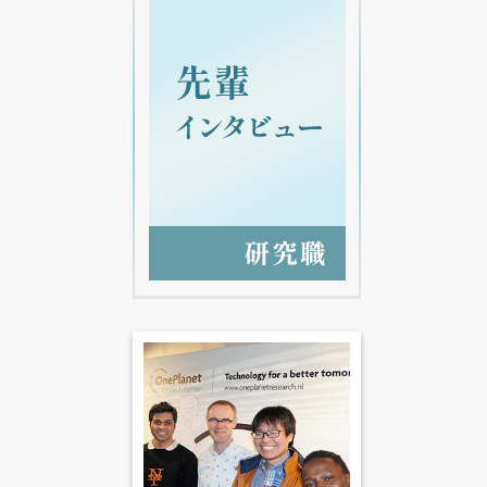
農研機構について知ろう! オンライン説明会開
催します。
マイナビ2026よりエントリー・参加予約をお
願いします。
2024年5月 21日
エントリーシートの受付が終了となりました
(全職種)。※2025卒採用募集
2024年3月 1日
農研機構 新規職員採用サイトをリニューアル
しました。