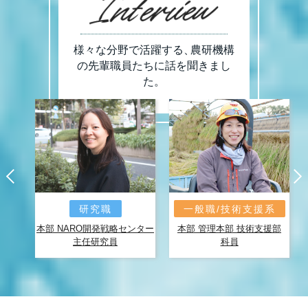
様々な分野で活躍する
、
農研機構
の
先輩職員たちに話を聞きまし
た。
研究職
一般職/技術支援系
1管理
本部 NARO開発戦略センター
本部 管理本部 技術支援部
主任研究員
科員