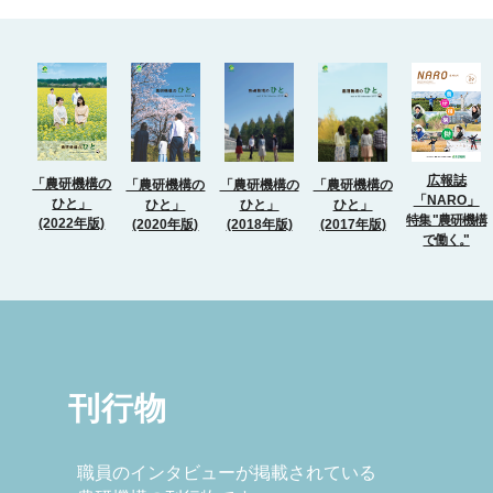
広報誌
「農研機構の
「農研機構の
「農研機構の
「農研機構の
「NARO」
ひと」
ひと」
ひと」
ひと」
特集 "農研機構
(2022年版)
(2018年版)
(2017年版)
(2020年版)
で働く
。
"
刊行物
職員のインタビューが掲載されている