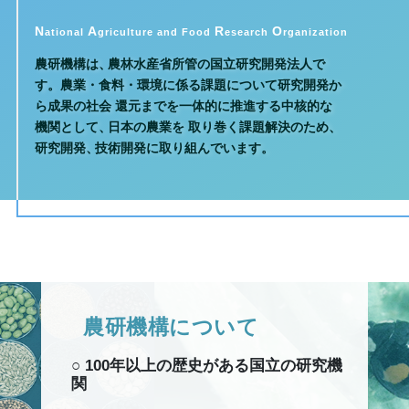
N
A
R
O
ational
griculture and Food
esearch
rganization
農研機構は
、
農林水産省所管の国立研究開発法人で
す
。
農業・食料・環境に係る課題について研究開発か
ら成果の社会
還元までを一体的に推進する中核的な
機関として
、
日本の農業を
取り巻く課題解決のため
、
研究開発
、
技術開発に取り組んでいます。
農
研
機
構
に
つ
い
て
○ 100年以上の歴史がある国立の研究機
関