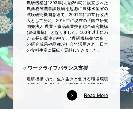
農研機構は1893年(明治26年)に設立された
農商務省農事試験場を起源に農林水産省の
試験研究機関を経て、2001年に独立行政法
人として発足。2016年に現在の「国立研究
開発法人 農業・食品産業技術総合研究機構
(農研機構)」となりました。100年以上にわ
たる長い歴史の中で、"農研機構発"の多く
の研究成果や品種が社会で活用され、日本
の食料生産に幅広く貢献してきました。
○ ワークライフバランス支援
農研機構では、生き生きと働ける職場環境
を整え、多様な人材が活躍できる職場風土
の醸成を進めることで、ダイバーシティ(多
Read More
様な人財の活躍)を推進します。