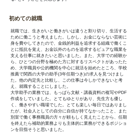
初めての就職
就職では、生きがいと働きがいは違うと割り切り、生活する
ために働こうと考えました。しかし、お金にならない芸術に
身を費やしてきたので、金銭的利益を追求する組織で働くこ
とに抵抗を覚え、お金以外のものを追求するピュアな職業を
支える仕事に就きたいと思いました。また、大学での経験か
ら、ひとつの分野を極めた方に対するリスペクトがあったた
め、大学職員や公的機関を中心に就活を始めたところ、学校
推薦で関西の大学の助手(3年任期つき)の求人を見つけまし
た。他の内定先と比較し、この仕事は今しかできないと考
え、就職することにしました。
大学助手の業務では、もっぱら文献・講義資料の複写やPDF
作成をしていました。とてもゆとりがあり、先生方も優し
く、働きやすい職場でした。とても楽しい毎日ではありまし
たが、社会人としての自分に自信が持てなかったこと、また
別室で働く事務職員の方々が頼もしく見えたことから、任期
を終えたら補助的業務よりも主体的に業務ができるポジショ
ンを目指そうと思いました。