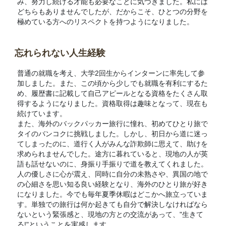
み、努力し続ける才能も必要なことに気づきました。私には
どちらもありませんでしたが、だからこそ、ひとつの分野を
極めている方へのリスペクトを持つようになりました。
忘れられない人生経験
普通の就職を考え、大学2回生からインターンに率先して参
加しました。また、この頃から少しでも就職を有利にするた
め、履歴書に記載して自己アピールとなる資格をたくさん取
得するようになりました。資格取得は趣味となって、現在も
続けています。
また、海外のバックパッカー旅行に憧れ、初めてひとり旅で
タイのバンコクに挑戦しました。しかし、初日から道に迷っ
てしまったのに、道行く人がみんな詐欺師に思えて、助けを
求められませんでした。途方に暮れていると、現地の人が英
語も話せないのに、身振り手振りで道を教えてくれました。
人の優しさに心が震え、同時に自分の未熟さや、異国の地で
の心細さを思い知る良い経験となり、海外のひとり旅が好き
になりました。今でも毎年夏季休暇はどこかへ旅立っていま
す。単独での旅行は何か起きても自分で解決しなければなら
ないという緊張感と、現地の方との交流があって、"生きて
る!"ということを実感します。