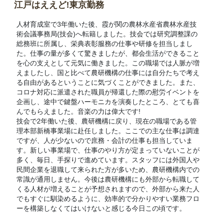
江戸はええど!東京勤務
人材育成室で3年働いた後、霞が関の農林水産省農林水産技
術会議事務局(技会)へ転籍しました。技会では研究調整課の
総務班に所属し、栄典表彰服務の仕事や研修を担当しまし
た。仕事の量が多くて驚きましたが、都会生活ができること
を心の支えとして元気に働きました。この職場では人脈が増
えましたし、国と比べて農研機構の仕事には自分たちで考え
る自由があるということに気づくことができました。また、
コロナ対応に派遣された職員が帰還した際の慰労イベントを
企画し、途中で鍵盤ハーモニカを演奏したところ、とても喜
んでもらえました。音楽の力は偉大です!
技会で2年働いた後、農研機構に戻り、現在の職場である管
理本部新橋事業場に赴任しました。ここでの主な仕事は調達
ですが、人が少ないので庶務・会計の仕事も担当していま
す。新しい事業場で、仕事のやり方が定まっていないことが
多く、毎日、手探りで進めています。スタッフには外国人や
民間企業を退職して来られた方が多いため、農研機構内での
常識が通用しません。今後は農研機構にも外部から転職して
くる人材が増えることが予想されますので、外部から来た人
でもすぐに馴染めるように、効率的で分かりやすい業務フロ
ーを構築しなくてはいけないと感じる今日この頃です。