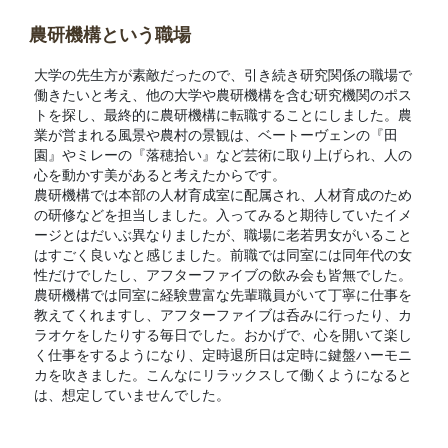
農研機構という職場
大学の先生方が素敵だったので、引き続き研究関係の職場で
働きたいと考え、他の大学や農研機構を含む研究機関のポス
トを探し、最終的に農研機構に転職することにしました。農
業が営まれる風景や農村の景観は、ベートーヴェンの『田
園』やミレーの『落穂拾い』など芸術に取り上げられ、人の
心を動かす美があると考えたからです。
農研機構では本部の人材育成室に配属され、人材育成のため
の研修などを担当しました。入ってみると期待していたイメ
ージとはだいぶ異なりましたが、職場に老若男女がいること
はすごく良いなと感じました。前職では同室には同年代の女
性だけでしたし、アフターファイブの飲み会も皆無でした。
農研機構では同室に経験豊富な先輩職員がいて丁寧に仕事を
教えてくれますし、アフターファイブは呑みに行ったり、カ
ラオケをしたりする毎日でした。おかげで、心を開いて楽し
く仕事をするようになり、定時退所日は定時に鍵盤ハーモニ
カを吹きました。こんなにリラックスして働くようになると
は、想定していませんでした。