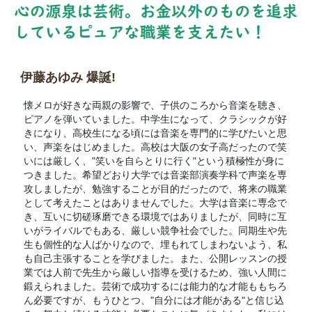
伊藤あゆみ 爆誕!
懐メロが好きな両親の影響で、子供のころから音楽を聴き、
ピアノを弾いていました。中学生になって、クラシックが好
きになり、高校生になる頃には音楽を専門的に学びたいと思
い、声楽をはじめました。高校は大阪の女子高だったので笑
いには厳しく、"笑いを自らとりに行く"という積極性が身に
つきました。希望どおり大学では音楽部演奏学科で声楽を専
攻しましたが、勉強することが目的だったので、将来の職業
として考えたことはありませんでした。大学は音楽に専念で
き、互いに切磋琢磨できる環境ではありましたが、同時に互
いがライバルでもある、厳しい競争社会でした。同期生や先
生も個性的な人ばかりなので、埋もれてしまわないよう、私
も自己主張することを学びました。また、公開レッスンの授
業では人前で先生から厳しい指導を受けるため、強い人間に
鍛えられました。芸術で成功するには能力的な才能ももちろ
ん必要ですが、もうひとつ、"自分には才能がある"と信じ込