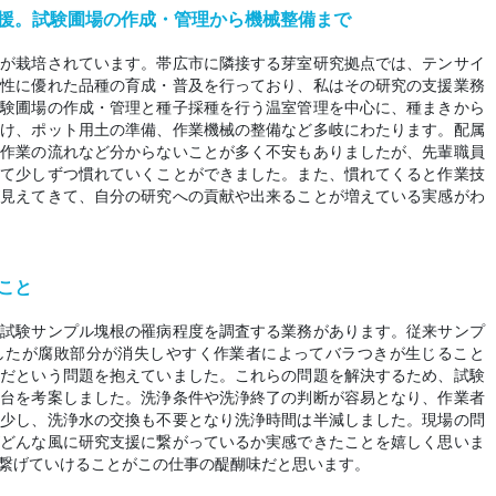
援。試験圃場の作成・管理から機械整備まで
イが栽培されています。帯広市に隣接する芽室研究拠点では、テンサイ
産性に優れた品種の育成・普及を行っており、私はその研究の支援業務
試験圃場の作成・管理と種子採種を行う温室管理を中心に、種まきから
付け、ポット用土の準備、作業機械の整備など多岐にわたります。配属
の作業の流れなど分からないことが多く不安もありましたが、先輩職員
れて少しずつ慣れていくことができました。また、慣れてくると作業技
が見えてきて、自分の研究への貢献や出来ることが増えている実感がわ
こと
、試験サンプル塊根の罹病程度を調査する業務があります。従来サンプ
したが腐敗部分が消失しやすく作業者によってバラつきが生じること
要だという問題を抱えていました。これらの問題を解決するため、試験
浄台を考案しました。洗浄条件や洗浄終了の判断が容易となり、作業者
減少し、洗浄水の交換も不要となり洗浄時間は半減しました。現場の問
がどんな風に研究支援に繋がっているか実感できたことを嬉しく思いま
繋げていけることがこの仕事の醍醐味だと思います。