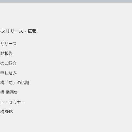
レスリリース・広報
スリリース
活動報告
物のご紹介
の申し込み
機構「旬」の話題
構 動画集
ント・セミナー
構SNS