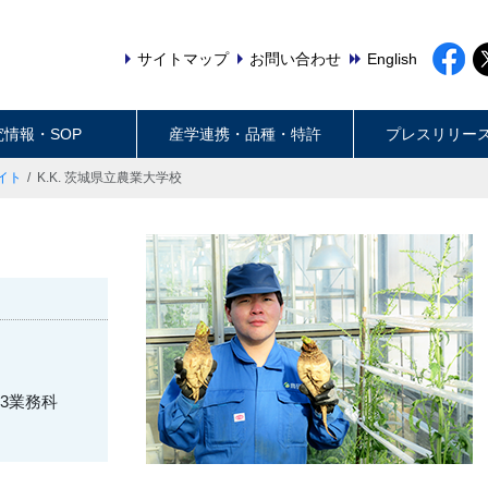
サイトマップ
お問い合わせ
English
究情報・SOP
産学連携・品種・特許
プレスリリー
イト
K.K. 茨城県立農業大学校
)
3業務科