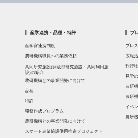
産学連携・品種・特許
プ
産学官連携制度
プレ
農研機構職員への業務依頼
広報
刊行
共同研究施設(開放型研究施設・共同利用施
設)の紹介
見学
農研機構との事業開発に向けて
農研
品種
農研機
特許
イベ
職務作成プログラム
農研機
農研機構との事業開発に向けて
スマート農業施設供用推進プロジェクト