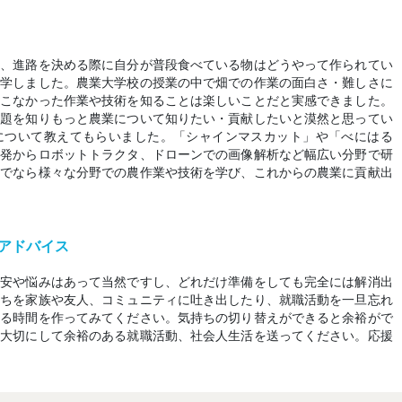
く、進路を決める際に自分が普段食べている物はどうやって作られてい
進学しました。農業大学校の授業の中で畑での作業の面白さ・難しさに
てこなかった作業や技術を知ることは楽しいことだと実感できました。
課題を知りもっと農業について知りたい・貢献したいと漠然と思ってい
について教えてもらいました。「シャインマスカット」や「べにはる
開発からロボットトラクタ、ドローンでの画像解析など幅広い分野で研
こでなら様々な分野での農作業や技術を学び、これからの農業に貢献出
アドバイス
不安や悩みはあって当然ですし、どれだけ準備をしても完全には解消出
持ちを家族や友人、コミュニティに吐き出したり、就職活動を一旦忘れ
える時間を作ってみてください。気持ちの切り替えができると余裕がで
を大切にして余裕のある就職活動、社会人生活を送ってください。応援