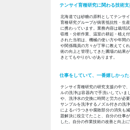
テンサイ育種研究に関わる技術支
北海道では砂糖の原料としてテンサ
育種研究グループが病害抵抗性・生
に携わっています。業務内容は栽培
収穫・分析作業、温室の耕起・植え
された当初は、機械の使い方や年間
や関係職員の方々が丁寧に教えてく
術の向上と管理してきた圃場の結果
きとてもやりがいがあります。
仕事をしていて、一番嬉しかった
テンサイ育種研究の研究支援の中で
ルの洗浄は容器内で手洗いしていま
や、洗浄水の交換に時間と労力が必
サンプルを洗浄するノズル付きの洗
によるバラつきや腐敗部分の消失も
題解決に役立てたこと、自分の仕事
した。自分の作業技術の改善と向上に