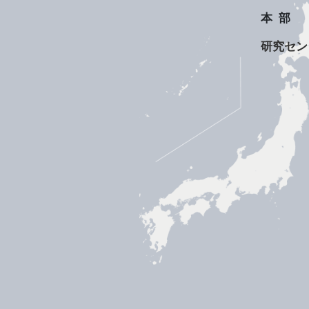
本部
研究セン