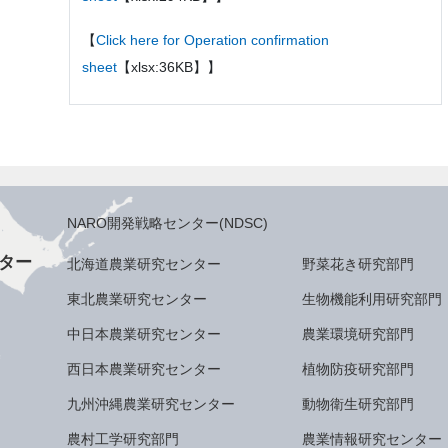
【
Click here for Operation confirmation
sheet
【xlsx:36KB】】
NARO開発戦略センター(NDSC)
ター
北海道農業研究センター
野菜花き研究部門
東北農業研究センター
生物機能利用研究部門
中日本農業研究センター
農業環境研究部門
西日本農業研究センター
植物防疫研究部門
九州沖縄農業研究センター
動物衛生研究部門
農村工学研究部門
農業情報研究センター