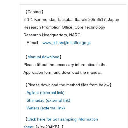
【Contact】
3-1-1 Kan-nondai, Tsukuba, Ibaraki 305-8517, Japan
Research Promotion Office, Core Technology
Research Headquarters, NARO
E-mail:
www_kiban@ml.affrc.go.jp
【
Manual download
】
Please fill out the necessary information in the
Application form and download the manual.
【Please download the method files from below】
Agilent (external link)
Shimadzu (external link)
Waters (external link)
【
Click here for Soil sampling information
sheet
【xlsx:294KB】】