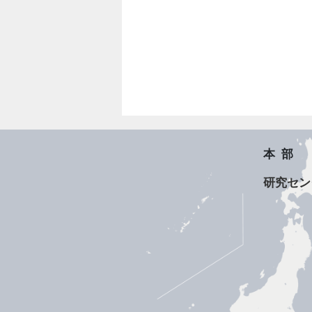
本部
研究セン