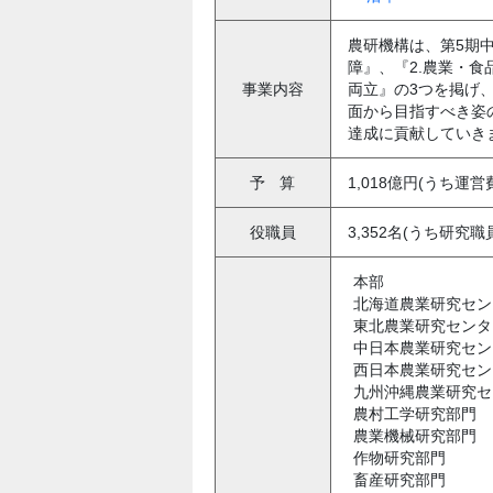
農研機構は、第5期中
障』、『2.農業・食
事業内容
両立』の3つを掲げ、
面から目指すべき姿
達成に貢献していき
予
算
1,018億円(うち運営
役職員
3,352名(うち研究職員
本部
北海道農業研究セン
東北農業研究センタ
中日本農業研究セン
西日本農業研究セン
九州沖縄農業研究セ
農村工学研究部門
農業機械研究部門
作物研究部門
畜産研究部門