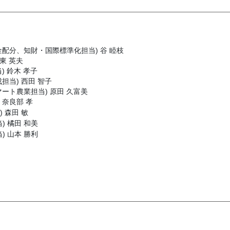
金配分、知財・国際標準化担当) 谷 睦枝
東 英夫
) 鈴木 孝子
担当) 西田 智子
ート農業担当) 原田 久富美
 奈良部 孝
) 森田 敏
) 橘田 和美
) 山本 勝利