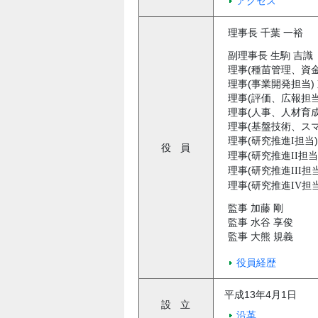
アクセス
理事長 千葉 一裕
副理事長 生駒 吉識
理事(種苗管理、資
理事(事業開発担当) 
理事(評価、広報担当
理事(人事、人材育成
理事(基盤技術、スマ
理事(研究推進
担当)
I
役
員
理事(研究推進
担当
II
理事(研究推進
担当
III
理事(研究推進
担当
IV
監事 加藤 剛
監事 水谷 享俊
監事 大熊 規義
役員経歴
平成13年4月1日
設
立
沿革