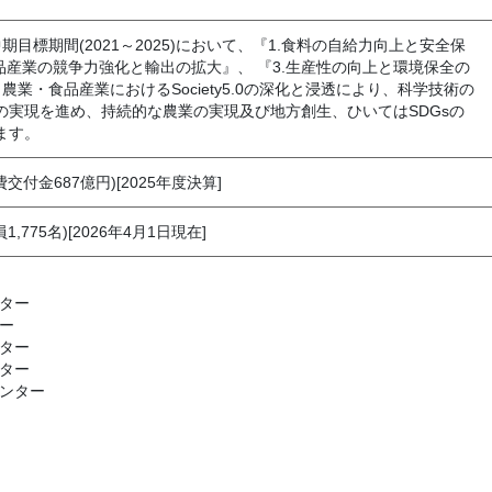
期目標期間(2021～2025)において、『1.食料の自給力向上と安全保
品産業の競争力強化と輸出の拡大』、 『3.生産性の向上と環境保全の
農業・食品産業におけるSociety5.0の深化と浸透により、科学技術の
の実現を進め、持続的な農業の実現及び地方創生、ひいてはSDGsの
ます。
費交付金687億円)[2025年度決算]
1,775名)[2026年4月1日現在]
ター
ー
ター
ター
ンター