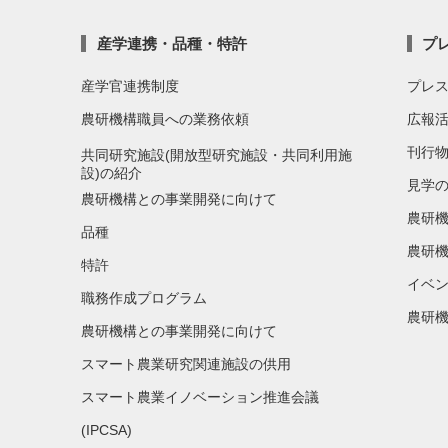
産学連携・品種・特許
プ
産学官連携制度
プレ
農研機構職員への業務依頼
広報
刊行
共同研究施設(開放型研究施設・共同利用施
設)の紹介
見学
農研機構との事業開発に向けて
農研
品種
農研機
特許
イベ
職務作成プログラム
農研機
農研機構との事業開発に向けて
スマート農業研究関連施設の供用
スマート農業イノベーション推進会議
(IPCSA)