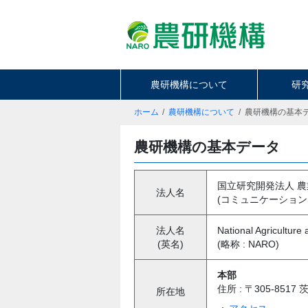
農研機構について
研
ホーム
農研機構について
農研機構の基本
農研機構の基本データ
国立研究開発法人 
法人名
(コミュニケーションネ
法人名
National Agricultur
(英名)
(略称 : NARO)
本部
住所 : 〒305-851
所在地