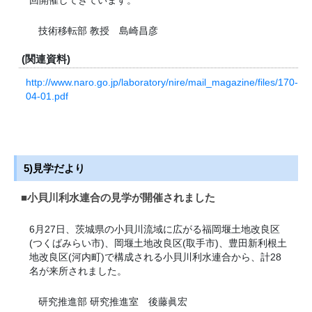
技術移転部 教授 島崎昌彦
(関連資料)
http://www.naro.go.jp/laboratory/nire/mail_magazine/files/170-
04-01.pdf
5)見学だより
■小貝川利水連合の見学が開催されました
6月27日、茨城県の小貝川流域に広がる福岡堰土地改良区
(つくばみらい市)、岡堰土地改良区(取手市)、豊田新利根土
地改良区(河内町)で構成される小貝川利水連合から、計28
名が来所されました。
研究推進部 研究推進室 後藤眞宏