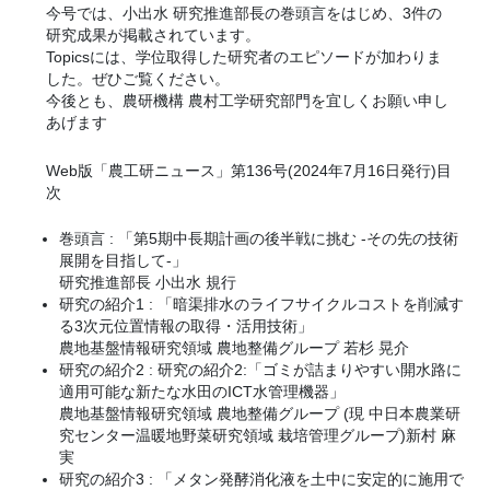
今号では、小出水 研究推進部長の巻頭言をはじめ、3件の
研究成果が掲載されています。
Topicsには、学位取得した研究者のエピソードが加わりま
した。ぜひご覧ください。
今後とも、農研機構 農村工学研究部門を宜しくお願い申し
あげます
Web版「農工研ニュース」第136号(2024年7月16日発行)目
次
巻頭言 : 「第5期中長期計画の後半戦に挑む -その先の技術
展開を目指して-」
研究推進部長 小出水 規行
研究の紹介1 : 「暗渠排水のライフサイクルコストを削減す
る3次元位置情報の取得・活用技術」
農地基盤情報研究領域 農地整備グループ 若杉 晃介
研究の紹介2 : 研究の紹介2:「ゴミが詰まりやすい開水路に
適用可能な新たな水田のICT水管理機器」
農地基盤情報研究領域 農地整備グループ (現 中日本農業研
究センター温暖地野菜研究領域 栽培管理グループ)新村 麻
実
研究の紹介3 : 「メタン発酵消化液を土中に安定的に施用で