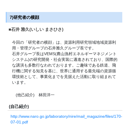
7)研究者の横顔
■石井 雅久(いしい まさひさ)
今回の「研究者の横顔」は、資源利用研究領域地域資源利
用・管理グループの石井雅久グループ長です。
石井グループ長はVEMS(農山漁村エネルギーマネジメント
システム)の研究開発・社会実装に邁進されており、国際的
な講演も多数行なわれております。ご趣味である鉄道、飛
行機に関する知見を基に、世界に通用する最先端の資源循
環技術として、事業化までを見据えた活動に取り組まれて
います。
(他己紹介) 林田洋一
(自己紹介)
http://www.naro.go.jp/laboratory/nire/mail_magazine/files/170-
07-01.pdf