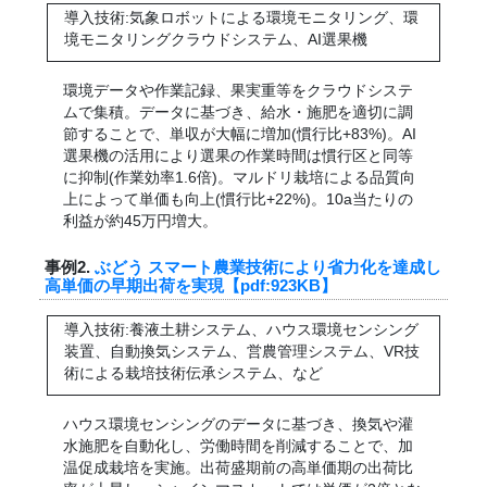
導入技術:気象ロボットによる環境モニタリング、環
境モニタリングクラウドシステム、AI選果機
環境データや作業記録、果実重等をクラウドシステ
ムで集積。データに基づき、給水・施肥を適切に調
節することで、単収が大幅に増加(慣行比+83%)。AI
選果機の活用により選果の作業時間は慣行区と同等
に抑制(作業効率1.6倍)。マルドリ栽培による品質向
上によって単価も向上(慣行比+22%)。10a当たりの
利益が約45万円増大。
事例2.
ぶどう スマート農業技術により省力化を達成し
高単価の早期出荷を実現【pdf:923KB】
導入技術:養液土耕システム、ハウス環境センシング
装置、自動換気システム、営農管理システム、VR技
術による栽培技術伝承システム、など
ハウス環境センシングのデータに基づき、換気や灌
水施肥を自動化し、労働時間を削減することで、加
温促成栽培を実施。出荷盛期前の高単価期の出荷比