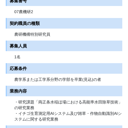
募集番号
07農機研2
契約職員の種類
農研機構特別研究員
募集人員
1名
応募条件
農学系または工学系分野の学部を卒業(見込)の者
業務内容
・研究課題「両正条水稲ほ場における高能率水田除草技術」
の研究業務
・イチゴ生育測定用AIシステム及び雑草・作物自動識別AIシ
ステムに関する研究業務