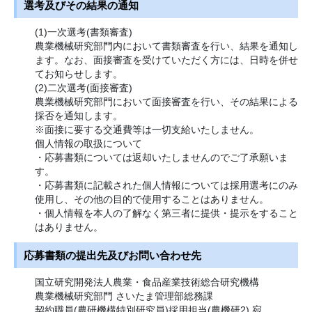
選考及びその結果の通知
(1)一次選考(書類審査)
農業機械研究部門内において書類審査を行い、結果を通知し
ます。なお、面接審査を受けていただく方には、日時を併せ
てお知らせします。
(2)二次選考(面接審査)
農業機械研究部門において面接審査を行い、その結果による
採否を通知します。
※面接に要する交通費等は一切支給いたしません。
個人情報の取扱について
・応募書類については返却いたしませんのでご了承願いま
す。
・応募書類に記載された個人情報については採用選考にのみ
使用し、その他の目的で使用することはありません。
・個人情報を本人の了解なく第三者に提供・提示をすること
はありません。
応募書類の提出先及びお問い合わせ先
国立研究開発法人農業・食品産業技術総合研究機構
農業機械研究部門 さいたま管理部総務課
契約職員(農研機構特別研究員)採用担当(農機研2) 宛