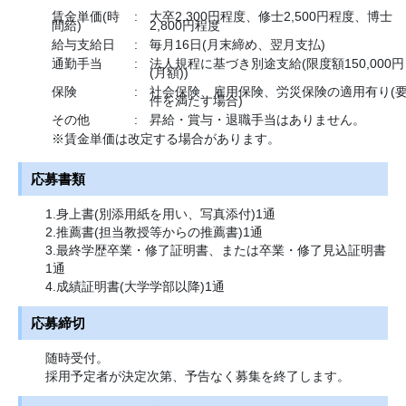
賃金単価(時
:
大卒2,300円程度、修士2,500円程度、博士
間給)
2,800円程度
給与支給日
:
毎月16日(月末締め、翌月支払)
通勤手当
:
法人規程に基づき別途支給(限度額150,000円
(月額))
保険
:
社会保険、雇用保険、労災保険の適用有り(
件を満たす場合)
その他
:
昇給・賞与・退職手当はありません。
※賃金単価は改定する場合があります。
応募書類
1.身上書(別添用紙を用い、写真添付)1通
2.推薦書(担当教授等からの推薦書)1通
3.最終学歴卒業・修了証明書、または卒業・修了見込証明書
1通
4.成績証明書(大学学部以降)1通
応募締切
随時受付。
採用予定者が決定次第、予告なく募集を終了します。