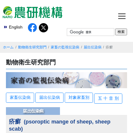
English
ホーム
動物衛生研究部門
家畜の監視伝染病
届出伝染病
疥癬
動物衛生研究部門
家畜伝染病
届出伝染病
対象家畜別
五十音
別
疥癬
(psoroptic mange of sheep, sheep
scab)