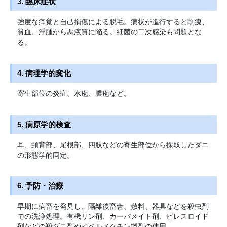
3. 臨床症状
強度な痒覚と自己損傷による脱毛。病状が進行すると削痩、
貧血、浮腫から悪液質に陥る。細菌の二次感染も問題とな
る。
4. 病理学的変化
寄生部位の炎症、水疱、膿疱など。
5. 病原学的検査
耳、頸背部、尾根部、四肢などの寄生部位から採取したダニ
の形態学的同定。
6. 予防・治療
早期に病畜を発見し、隔離後畜舎、敷料、器具などを殺虫剤
での洗浄処理。有機リン剤、カーバメイト剤、ピレスロイド
剤などの殺ダニ剤やイベルメクチン製剤の使用。