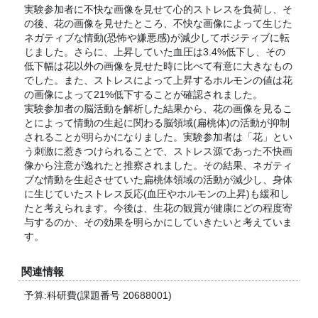
実験参加者に不快な画像を見せて心的ストレスを負荷し、そ
の後、花の画像を見せたところ、不快な画像によって生じた
ネガティブな情動(恐怖や嫌悪感)が減少してポジティブに転
じました。さらに、上昇していた血圧は3.4%低下し、その
低下幅は花以外の画像を見せた時に比べて有意に大きなもの
でした。また、ストレスによって上昇するホルモンの値は花
の画像によって21%低下することが確認されました。
実験参加者の脳活動を解析した結果から、花の画像を見るこ
とによって情動の生起に関わる脳領域(扁桃体)の活動が抑制
されることが明らかになりました。実験参加者は「花」とい
う刺激に惹きつけられることで、ストレス源であった不快画
像から注意が逸れたと推察されました。その結果、ネガティ
ブな情動を生起させていた扁桃体領域の活動が減少し、身体
に生じていたストレス反応(血圧やホルモンの上昇)も緩和し
たと考えられます。今後は、生花の観賞が健康にどの程度寄
与するのか、その効果を明らかにしていきたいと考えていま
す。
関連情報
予算:科研費(課題番号 20688001)