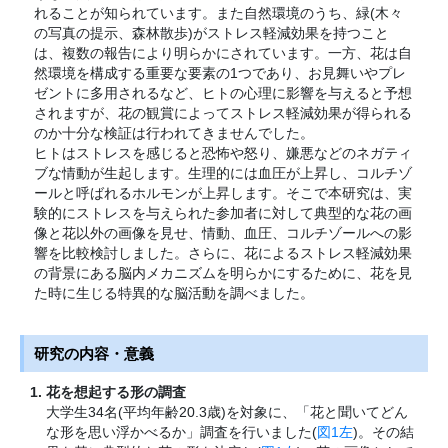
れることが知られています。また自然環境のうち、緑(木々
の写真の提示、森林散歩)がストレス軽減効果を持つこと
は、複数の報告により明らかにされています。一方、花は自
然環境を構成する重要な要素の1つであり、お見舞いやプレ
ゼントに多用されるなど、ヒトの心理に影響を与えると予想
されますが、花の観賞によってストレス軽減効果が得られる
のか十分な検証は行われてきませんでした。
ヒトはストレスを感じると恐怖や怒り、嫌悪などのネガティ
ブな情動が生起します。生理的には血圧が上昇し、コルチゾ
ールと呼ばれるホルモンが上昇します。そこで本研究は、実
験的にストレスを与えられた参加者に対して典型的な花の画
像と花以外の画像を見せ、情動、血圧、コルチゾールへの影
響を比較検討しました。さらに、花によるストレス軽減効果
の背景にある脳内メカニズムを明らかにするために、花を見
た時に生じる特異的な脳活動を調べました。
研究の内容・意義
花を想起する形の調査
大学生34名(平均年齢20.3歳)を対象に、「花と聞いてどん
な形を思い浮かべるか」調査を行いました(
図1左
)。その結