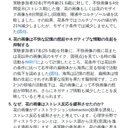
実験参加者32名(平均年齢21.6歳)に対して、不快画像を4分
間提示(ストレス期)した後、花の画像もしくは花のモザイ
ク画像を8分間提示し(回復期)、唾液中コルチゾール値を比
較しました。その結果、花条件ではコルチゾールの値が約
21%減少しましたが、モザイク条件では減少しませんでし
た(
図4
)。
花の画像は不快な記憶の想起やネガティブな情動の生起を
抑制する
実験参加者17名(25.5歳)を対象に、不快画像の後に花また
は花以外の画像(花のモザイク、固視点)を見ている時の脳
1)
活動を
fMRI
によって計測したところ、花条件では花以外
の条件に比べて右半球の扁桃体から海馬に至る領域で活動
の低下を認めました(
図5
)。海馬は記憶の想起、扁桃体は情
動の生起にそれぞれ重要な役割を果たす脳領域です。この
2つの領域の活動低下は、花の画像によって不快画像の想
起が抑制され、さらにネガティブ情動も減少したことを反
映していると考えられます。
なぜ、花の画像はストレス反応を緩和させたのか?
花の画像がディストラクション(distraction)効果を誘発し、
ストレス反応を緩和させたと考えています。心理学分野で
ディストラクションとは、ストレス源から注意(意識)を逸
らす過程を指します。本実験の参加者は、花の画像に惹き