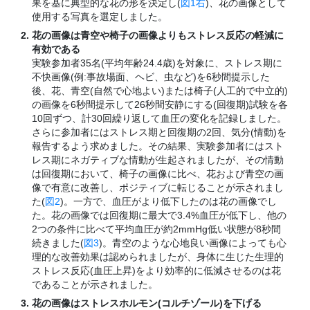
果を基に典型的な花の形を決定し(
図1右
)、花の画像として
使用する写真を選定しました。
花の画像は青空や椅子の画像よりもストレス反応の軽減に
有効である
実験参加者35名(平均年齢24.4歳)を対象に、ストレス期に
不快画像(例:事故場面、ヘビ、虫など)を6秒間提示した
後、花、青空(自然で心地よい)または椅子(人工的で中立的)
の画像を6秒間提示して26秒間安静にする(回復期)試験を各
10回ずつ、計30回繰り返して血圧の変化を記録しました。
さらに参加者にはストレス期と回復期の2回、気分(情動)を
報告するよう求めました。その結果、実験参加者にはスト
レス期にネガティブな情動が生起されましたが、その情動
は回復期において、椅子の画像に比べ、花および青空の画
像で有意に改善し、ポジティブに転じることが示されまし
た(
図2
)。一方で、血圧がより低下したのは花の画像でし
た。花の画像では回復期に最大で3.4%血圧が低下し、他の
2つの条件に比べて平均血圧が約2mmHg低い状態が8秒間
続きました(
図3
)。青空のような心地良い画像によっても心
理的な改善効果は認められましたが、身体に生じた生理的
ストレス反応(血圧上昇)をより効率的に低減させるのは花
であることが示されました。
花の画像はストレスホルモン(コルチゾール)を下げる