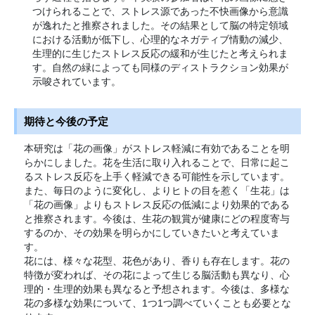
つけられることで、ストレス源であった不快画像から意識
が逸れたと推察されました。その結果として脳の特定領域
における活動が低下し、心理的なネガティブ情動の減少、
生理的に生じたストレス反応の緩和が生じたと考えられま
す。自然の緑によっても同様のディストラクション効果が
示唆されています。
期待と今後の予定
本研究は「花の画像」がストレス軽減に有効であることを明
らかにしました。花を生活に取り入れることで、日常に起こ
るストレス反応を上手く軽減できる可能性を示しています。
また、毎日のように変化し、よりヒトの目を惹く「生花」は
「花の画像」よりもストレス反応の低減により効果的である
と推察されます。今後は、生花の観賞が健康にどの程度寄与
するのか、その効果を明らかにしていきたいと考えていま
す。
花には、様々な花型、花色があり、香りも存在します。花の
特徴が変われば、その花によって生じる脳活動も異なり、心
理的・生理的効果も異なると予想されます。今後は、多様な
花の多様な効果について、1つ1つ調べていくことも必要とな