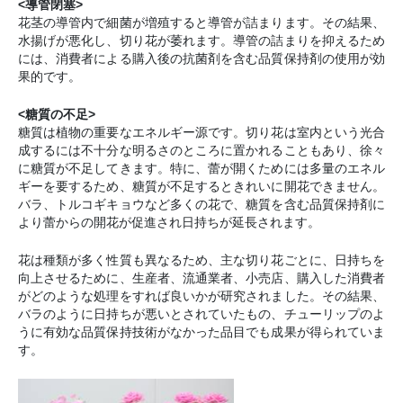
<導管閉塞>
花茎の導管内で細菌が増殖すると導管が詰まります。その結果、
水揚げが悪化し、切り花が萎れます。導管の詰まりを抑えるため
には、消費者による購入後の抗菌剤を含む品質保持剤の使用が効
果的です。
<糖質の不足>
糖質は植物の重要なエネルギー源です。切り花は室内という光合
成するには不十分な明るさのところに置かれることもあり、徐々
に糖質が不足してきます。特に、蕾が開くためには多量のエネル
ギーを要するため、糖質が不足するときれいに開花できません。
バラ、トルコギキョウなど多くの花で、糖質を含む品質保持剤に
より蕾からの開花が促進され日持ちが延長されます。
花は種類が多く性質も異なるため、主な切り花ごとに、日持ちを
向上させるために、生産者、流通業者、小売店、購入した消費者
がどのような処理をすれば良いかが研究されました。その結果、
バラのように日持ちが悪いとされていたもの、チューリップのよ
うに有効な品質保持技術がなかった品目でも成果が得られていま
す。