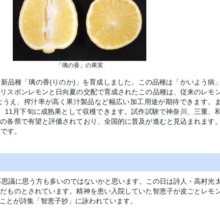
「璃の香」の果実
新品種「璃の香(りのか)」を育成しました。この品種は「かいよう病
種リスボンレモンと日向夏の交配で育成されたこの品種は、従来のレモ
なうえ、搾汁率が高く果汁製品など幅広い加工用途が期待できます。
、11月下旬に成熟果として収穫できます。試作試験で神奈川、三重、
島の各県で有望と評価されており、全国的に普及が進むと見込まれます
みです。
?不思議に思う方も多いのではないかと思います。この日は詩人・高村光
んだものとされています。精神を患い入院していた智恵子が皮ごとレモ
ことが詩集「智恵子抄」に詠われています。