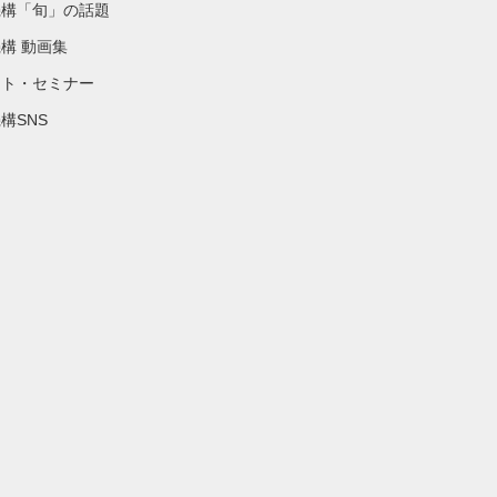
機構「旬」の話題
構 動画集
ント・セミナー
構SNS