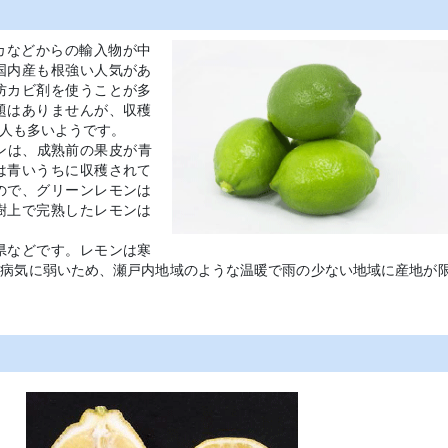
カなどからの輸入物が中
国内産も根強い人気があ
防カビ剤を使うことが多
題はありませんが、収穫
人も多いようです。
ンは、成熟前の果皮が青
は青いうちに収穫されて
ので、グリーンレモンは
樹上で完熟したレモンは
県などです。レモンは寒
の病気に弱いため、瀬戸内地域のような温暖で雨の少ない地域に産地が