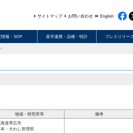
サイトマップ
お問い合わせ
English
究情報・SOP
産学連携・品種・特許
プレスリリー
か
地域・研究所等
備考
北海道帯広市
藤本・大わし管理部