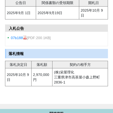
公告日
関係書類の受領期限
開札日
2025年10月 9
2025年9月 1日
2025年9月19日
日
入札公告
07b188
[PDF:200.1KB]
落札情報
落札決定日
落札額
契約の相手方
(株)栄屋理化
2025年10月 9
2,970,000
三重県津市高茶屋小森上野町
日
円
2836-1