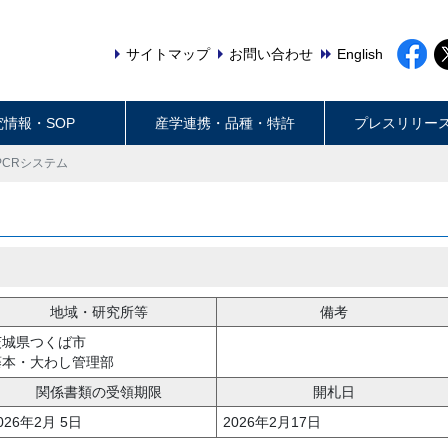
サイトマップ
お問い合わせ
English
究情報・SOP
産学連携・品種・特許
プレスリリー
PCRシステム
地域・研究所等
備考
茨城県つくば市
藤本・大わし管理部
関係書類の受領期限
開札日
026年2月 5日
2026年2月17日