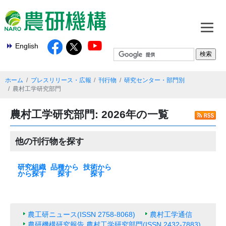
English
ホーム
プレスリリース・広報
刊行物
研究センター・部門別
農村工学研究部門
農村工学研究部門: 2026年の一覧
他の刊行物を探す
研究組織
品種から
技術から
から探す
探す
探す
本部
基盤技術研究本
北海道農業研究
東北農業研究セ
中日本農業研究
西日本農業研究
九州沖縄農業研
果樹茶業研究部
野菜花き研究部
畜産研究部門
動物衛生研究部
農村工学研究部
食品研究部門
生物機能利用研
作物研究部門
農業機械研究部
農業環境研究部
遺伝資源研究セ
植物防疫研究部
種苗管理センタ
生物系特定産業
米
麦類
大豆
いも類
雑穀・工芸作物
果樹
花・野菜
飼料作物
その他
最新の一覧
水田作
畑作
園芸・茶
畜産・草地
動物衛生
食品・健康
農村・経営
機械・情報技術
生産基盤・防災
気象・環境
病害虫・鳥獣害
バイオマス・エ
土壌肥料・根圏
放射能対策技術
部
センター
ンター
センター
センター
究センター
門
門
門
門
究部門
門
門
ンター
門
ー
技術研究支援セ
ネルギー
ンター
農工研ニュース(ISSN 2758-8068)
農村工学通信
農研機構研究報告 農村工学研究部門(ISSN 2432-7883)