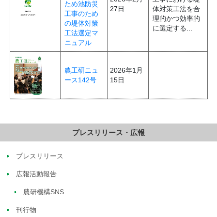
ため池防災
27日
体対策工法を合
工事のため
理的かつ効率的
の堤体対策
に選定する...
工法選定マ
ニュアル
農工研ニュ
2026年1月
ース142号
15日
プレスリリース・広報
プレスリリース
広報活動報告
農研機構SNS
刊行物