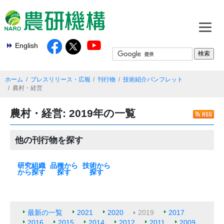
English
ホーム
プレスリリース・広報
刊行物
技術紹介パンフレット
農村・経営
農村・経営: 2019年の一覧
他の刊行物を探す
研究組織
品種から
技術から
から探す
探す
探す
本部
基盤技術研究本
北海道農業研究
東北農業研究セ
中日本農業研究
西日本農業研究
九州沖縄農業研
果樹茶業研究部
野菜花き研究部
畜産研究部門
動物衛生研究部
農村工学研究部
食品研究部門
生物機能利用研
作物研究部門
農業機械研究部
農業環境研究部
遺伝資源研究セ
植物防疫研究部
種苗管理センタ
生物系特定産業
米
麦類
大豆
いも類
雑穀・工芸作物
果樹
花・野菜
飼料作物
その他
最新の一覧
水田作
畑作
園芸・茶
畜産・草地
動物衛生
食品・健康
農村・経営
機械・情報技術
生産基盤・防災
気象・環境
病害虫・鳥獣害
バイオマス・エ
土壌肥料・根圏
放射能対策技術
部
センター
ンター
センター
センター
究センター
門
門
門
門
究部門
門
門
ンター
門
ー
技術研究支援セ
ネルギー
ンター
最新の一覧
2021
2020
2019
2017
2016
2015
2014
2012
2011
2009