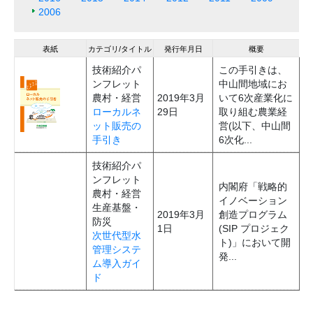
2006
表紙
カテゴリ/タイトル
発行年月日
概要
技術紹介パ
この手引きは、
ンフレット
中山間地域にお
農村・経営
2019年3月
いて6次産業化に
ローカルネ
29日
取り組む農業経
ット販売の
営(以下、中山間
手引き
6次化...
技術紹介パ
ンフレット
内閣府「戦略的
農村・経営
イノベーション
生産基盤・
2019年3月
創造プログラム
防災
1日
(SIP プロジェク
次世代型水
ト)」において開
管理システ
発...
ム導入ガイ
ド