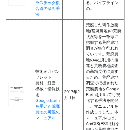
ラスチック複
る。パイプライン
合管の診断手
の...
法
荒廃した耕作放棄
地(荒廃農地)の荒廃
状況等を一筆毎に
把握する荒廃農地
調査が毎年行われ
ています。荒廃農
地の再生利用の推
進と荒廃農地調査
技術紹介パン
の高精度化に資す
フレット
るため、荒廃農地
農村・経営
調査で把握された
機械・情報技
荒廃農地をGoogle
2017年2
術
Earthを用いて可視
月 1日
Google Earth
化する手法を開発
を用いた荒廃
し、マニュアルを
農地の可視化
作成しました。本
マニュアル
マニュアルには、
ArcGIS(ESRI社)を
用いた荒廃農地の