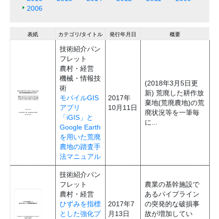
2006
表紙
カテゴリ/タイトル
発行年月日
概要
技術紹介パン
フレット
農村・経営
機械・情報技
(2018年3月5日更
術
新) 荒廃した耕作放
モバイルGIS
2017年
棄地(荒廃農地)の荒
アプリ
10月11日
廃状況等を一筆毎
「iGIS」と
に...
Google Earth
を用いた荒廃
農地の踏査手
法マニュアル
技術紹介パン
フレット
農業の基幹施設で
農村・経営
あるパイプライン
ひずみを指標
2017年7
の突発的な破損事
とした強化プ
月13日
故が増加してい