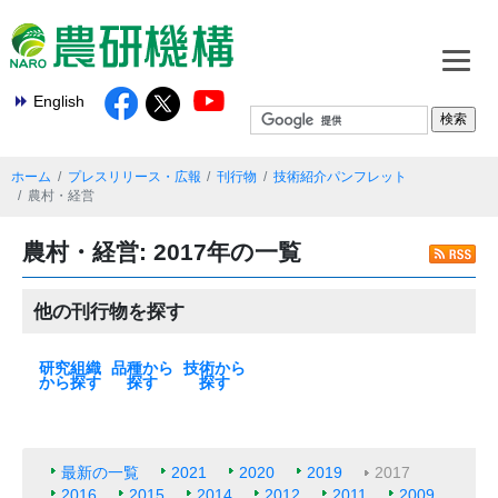
English
ホーム
プレスリリース・広報
刊行物
技術紹介パンフレット
農村・経営
農村・経営: 2017年の一覧
他の刊行物を探す
研究組織
品種から
技術から
から探す
探す
探す
本部
基盤技術研究本
北海道農業研究
東北農業研究セ
中日本農業研究
西日本農業研究
九州沖縄農業研
果樹茶業研究部
野菜花き研究部
畜産研究部門
動物衛生研究部
農村工学研究部
食品研究部門
生物機能利用研
作物研究部門
農業機械研究部
農業環境研究部
遺伝資源研究セ
植物防疫研究部
種苗管理センタ
生物系特定産業
米
麦類
大豆
いも類
雑穀・工芸作物
果樹
花・野菜
飼料作物
その他
最新の一覧
水田作
畑作
園芸・茶
畜産・草地
動物衛生
食品・健康
農村・経営
機械・情報技術
生産基盤・防災
気象・環境
病害虫・鳥獣害
バイオマス・エ
土壌肥料・根圏
放射能対策技術
部
センター
ンター
センター
センター
究センター
門
門
門
門
究部門
門
門
ンター
門
ー
技術研究支援セ
ネルギー
ンター
最新の一覧
2021
2020
2019
2017
2016
2015
2014
2012
2011
2009