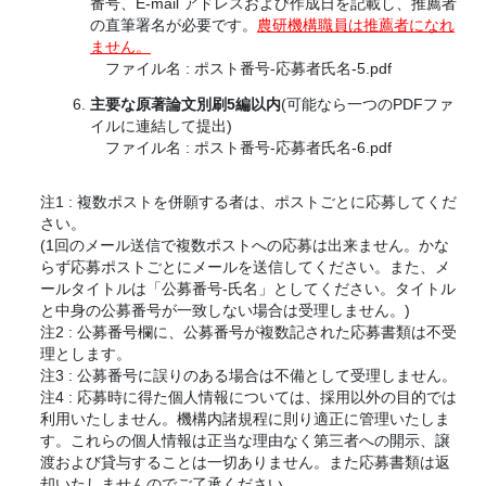
番号、E-mail アドレスおよび作成日を記載し、推薦者
の直筆署名が必要です。
農研機構職員は推薦者になれ
ません。
ファイル名 : ポスト番号-応募者氏名-5.pdf
主要な原著論文別刷5編以内
(可能なら一つのPDFファ
イルに連結して提出)
ファイル名 : ポスト番号-応募者氏名-6.pdf
注1 : 複数ポストを併願する者は、ポストごとに応募してくだ
さい。
(1回のメール送信で複数ポストへの応募は出来ません。かな
らず応募ポストごとにメールを送信してください。また、メ
ールタイトルは「公募番号-氏名」としてください。タイトル
と中身の公募番号が一致しない場合は受理しません。)
注2 : 公募番号欄に、公募番号が複数記された応募書類は不受
理とします。
注3 : 公募番号に誤りのある場合は不備として受理しません。
注4 : 応募時に得た個人情報については、採用以外の目的では
利用いたしません。機構内諸規程に則り適正に管理いたしま
す。これらの個人情報は正当な理由なく第三者への開示、譲
渡および貸与することは一切ありません。また応募書類は返
却いたしませんのでご了承ください。