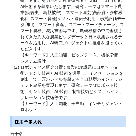
指します。そのために農業研究者と協働して取り組む
AI技術者を募集いたします。研究テーマはスマート農
業(病害虫、鳥獣被害)、スマート園芸(高品質・多収穫
化)、スマート育種(ゲノム・遺伝子利用、形質評価デー
タ利用)、スマート畜産、スマートフードチェーン、ス
マート農機、減災技術等です。農研機構の中で蓄積さ
れてきた膨大な農業ビッグデータと日々収集されるデ
ータを活用し、AI研究プロジェクトの推進を担ってい
ただきます。
【キーワード】人工知能、ビッグデータ、機械学習、
システム設計
ロボティクス研究分野 : 農業の諸課題にロボット技
術、センサ技術とAI 技術を適用し、イノベーションを
創出して、匠のレベルを超える全自動型のインテリジ
ェント農業を実現します。研究テーマはロボット技
術、センサ技術、AI 技術、制御技術とシステムインテ
グレーション技術等です。
【キーワード】人工知能、全自動、インテリジェント
ロボット
採用予定人数
若干名