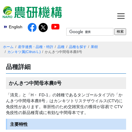
English
ホーム
産学連携・品種・特許
品種
品種を探す
果樹
カンキツ属(Citrus L.)
かんきつ中間母本農8号
品種詳細
かんきつ中間母本農8号
「清見」と「H・ FD-1」の雑種であるタンゴールタイプの「
か
んきつ中間母本農8号
」はカンキツトリステザウイルス(CTV)に
免疫性があります。単胚性のため交雑実生の獲得が容易で CTV
免疫性の新品種育成に有効な中間母本です。
主要特性