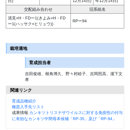
日)
12月14日)
年12月14日)
交配組み合わせ
旧系統名
清見×H・FDー1(きよみ×H・FD
RPー94
ー1(ハッサク×ヒリュウ))
栽培適地
育成担当者
吉田俊雄、根角博久、野々村睦子、吉岡照高、瀧下文
孝
関連リンク
育成品種紹介
種苗入手先リスト
成果情報:
カンキツトリステザウイルスに対する免疫性の付与
に有効なカンキツ中間母本候補「RP-35」及び「RP-94」