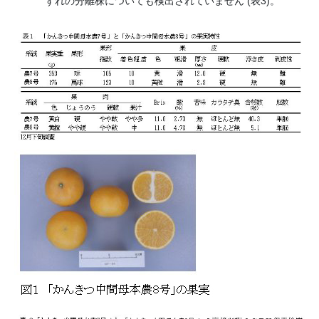
ずれの分離株についても検出されていません (表3)。