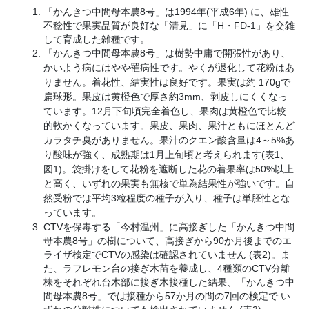
「
かんきつ中間母本農8号
」は
1994年(平成6年)
に、雄性
不稔性で果実品質が良好な「清見」に「H・FD-1」を交雑
して育成した雑種です。
「
かんきつ中間母本農8号
」は樹勢中庸で開張性があり、
かいよう病にはやや罹病性です。やくが退化して花粉はあ
りません。着花性、結実性は良好です。果実は約 170gで
扁球形。果皮は黄橙色で厚さ約3mm、剥皮しにくくなっ
ています。12月下旬頃完全着色し、果肉は黄橙色で比較
的軟かくなっています。果皮、果肉、果汁ともにほとんど
カラタチ臭がありません。果汁のクエン酸含量は4～5%あ
り酸味が強く、成熟期は1月上旬頃と考えられます(表1、
図1)。袋掛けをして花粉を遮断した花の着果率は50%以上
と高く、いずれの果実も無核で単為結果性が強いです。自
然受粉では平均3粒程度の種子が入り、種子は単胚性とな
っています。
CTVを保毒する「今村温州」に高接ぎした「
かんきつ中間
母本農8号
」の樹について、高接ぎから90か月後までのエ
ライザ検定でCTVの感染は確認されていません (表2)。ま
た、ラフレモン台の接ぎ木苗を養成し、4種類のCTV分離
株をそれぞれ台木部に接ぎ木接種した結果、「
かんきつ中
間母本農8号
」では接種から57か月の間の7回の検定で い