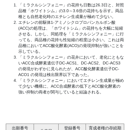
「ミラクルシンフォニー」の花持ち日数は26.3日と、対照
品種「ホワイトシム」の3.0～3.6倍の花持ちを示す。両品
種とも自然老化時のエチレン生成量が極めて少ない。
エチレンの前駆体1-アミノシクロプロパンカルボン酸
(ACC)の処理は、「ホワイトシム」の花持ちを大幅に短縮
させる。しかし、同処理を「ミラクルシンフォニー」に行
っても、両品種の花持ち性短縮の程度は小さい。これは両
品種においてACC酸化酵素(ACO)の発現抑制が強いことを
示している。
「ミラクルシンフォニー」の花弁において、老化にともな
いACC合成酵素遺伝子DC-ACS1、DC-ACS2、DC-ACS3
の発現がわずかに見られたが、ACC酸化酵素遺伝子DC-
ACO1 の発現は検出限界以下であった。
「ミラクルシンフォニー」においてエチレン生成量が極め
て少ない機構に、ACC合成酵素の低下とACC酸化酵素の
強い抑制の両者が関与していると結論される。
出願番号
登録番号
育成者権の存続期