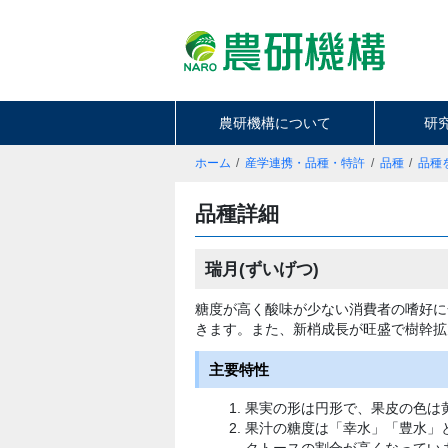
農研機構について
研
ホーム
産学連携・品種・特許
品種
品種
品種詳細
瑞月(ずいげつ)
糖度が高く酸味が少ない消費者の嗜好に
きます。また、新梢成長が旺盛で樹幹拡
主要特性
果実の形は円形で、果皮の色は黄
果汁の糖度は「幸水」「豊水」と
クトースの割合が高くなっていま