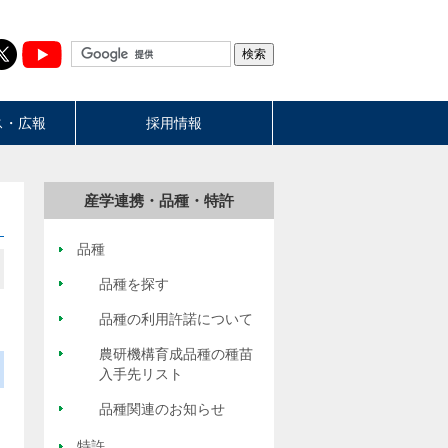
ス・広報
採用情報
産学連携・品種・特許
品種
品種を探す
品種の利用許諾について
農研機構育成品種の種苗
入手先リスト
品種関連のお知らせ
特許