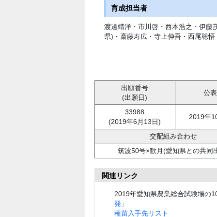
育成担当者
渡邊靖洋・市川啓・西本浩之・伊藤
県)・斎藤寿広・寺上伸吾・西尾聡悟
出願番号
公表
(出願日)
33988
2019年1
(2019年6月13日)
交配組み合わせ
筑波50号×歓月(愛知県との共同
関連リンク
2019年愛知県農業総合試験場の1
発」
種苗入手先リスト