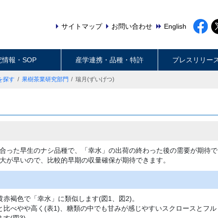
サイトマップ
お問い合わせ
English
究情報・SOP
産学連携・品種・特許
プレスリリー
を探す
果樹茶業研究部門
瑞月(ずいげつ)
合った早生のナシ品種で、「幸水」の出荷の終わった後の需要が期待で
大が早いので、比較的早期の収量確保が期待できます。
赤褐色で「幸水」に類似します(図1、図2)。
比べやや高く(表1)、糖類の中でも甘みが感じやすいスクロースとフル
す(図3)。