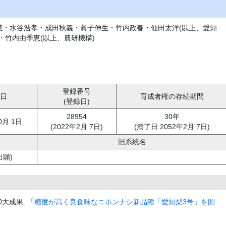
茂・水谷浩孝・成田秋義・眞子伸生・竹内政春・仙田太洋(以上、愛知
・竹内由季恵(以上、農研機構)
登録番号
日
育成者権の存続期間
(登録日)
28954
30年
0月 1日
(2022年2月 7日)
(満了日:2052年2月 7日)
旧系統名
出願)
0大成果:
「糖度が高く良食味なニホンナシ新品種「愛知梨3号」を開