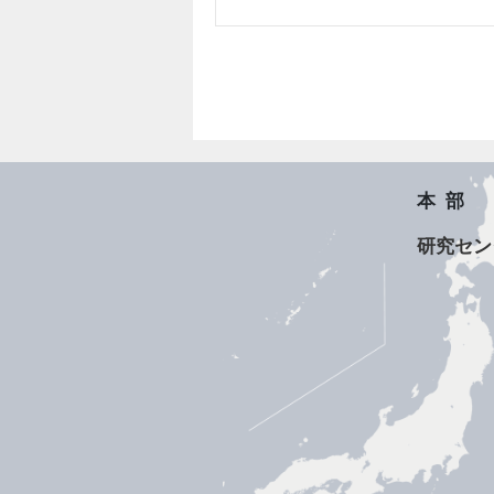
本部
研究セン