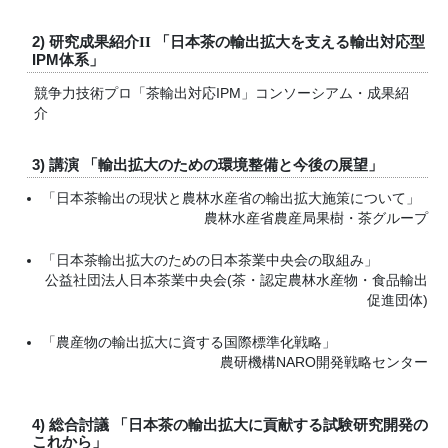
2) 研究成果紹介
「日本茶の輸出拡大を支える輸出対応型
II
IPM体系」
競争力技術プロ「茶輸出対応IPM」コンソーシアム・成果紹
介
3) 講演 「輸出拡大のための環境整備と今後の展望」
「日本茶輸出の現状と農林水産省の輸出拡大施策について」
農林水産省農産局果樹・茶グループ
「日本茶輸出拡大のための日本茶業中央会の取組み」
公益社団法人日本茶業中央会(茶・認定農林水産物・食品輸出
促進団体)
「農産物の輸出拡大に資する国際標準化戦略」
農研機構NARO開発戦略センター
4) 総合討議 「日本茶の輸出拡大に貢献する試験研究開発の
これから」