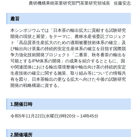
農研機構果樹茶業研究部門茶業研究領域長
佐藤安志
趣旨
本シンポジウムでは「日本茶の輸出拡大に貢献する試験研究
開発の現状と展望」をテーマに、農林水産省委託プロジェク
ト「高品質茶生産拡大のための適期被覆技術体系の確立」及
び輸出向け茶葉の持続的安定生産体系の確立を目指す国際競
争力強化技術開発プロジェクト「二番茶、秋冬番茶の輸出を
可能とするIPM体系の開発」の成果を紹介するとともに、国
や関連団体における輸出環境整備や輸出向け茶の持続的安定
生産技術の確立に関する施策、取り組み等についての情報共
有を図り、日本茶輸出の更なる拡大へ向けた今後の試験研究
開発の戦略構築に資する。
1.開催日時
令和5年11月22日(水曜日)9時20分～14時45分
2.開催場所