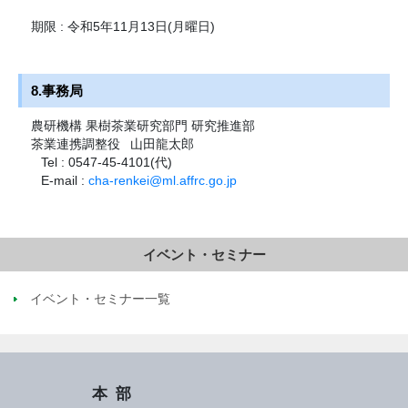
期限 : 令和5年11月13日(月曜日)
8.事務局
農研機構 果樹茶業研究部門 研究推進部
茶業連携調整役
山田龍太郎
Tel
: 0547-45-4101(代)
E-mail
:
cha-renkei@ml.affrc.go.jp
イベント・セミナー
イベント・セミナー一覧
本部