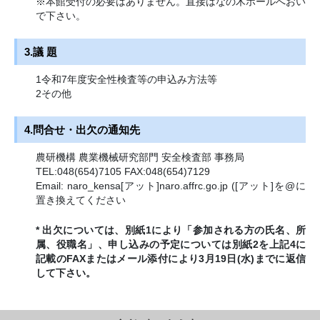
※本館受付の必要はありません。直接はなの木ホールへおい
で下さい。
3.議 題
1令和7年度安全性検査等の申込み方法等
2その他
4.問合せ・出欠の通知先
農研機構 農業機械研究部門 安全検査部 事務局
TEL
:048(654)7105
FAX
:048(654)7129
Email: naro_kensa[アット]naro.affrc.go.jp ([アット]を@に
置き換えてください
* 出欠については、別紙1により「参加される方の氏名、所
属、役職名」、申し込みの予定については別紙2を上記4に
記載のFAXまたはメール添付により3月19日(水)までに返信
して下さい。