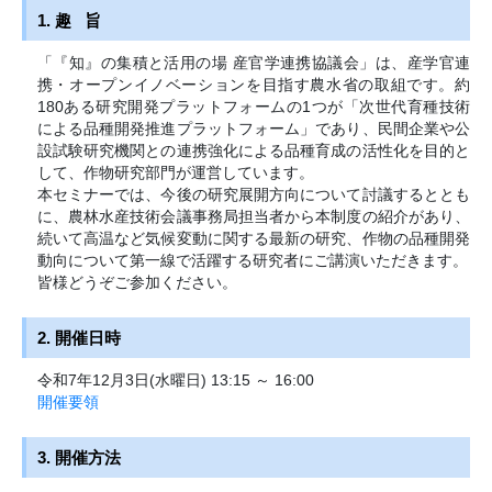
1. 趣 旨
「『知』の集積と活用の場 産官学連携協議会」は、産学官連
携・オープンイノベーションを目指す農水省の取組です。約
180ある研究開発プラットフォームの1つが「次世代育種技術
による品種開発推進プラットフォーム」であり、民間企業や公
設試験研究機関との連携強化による品種育成の活性化を目的と
して、作物研究部門が運営しています。
本セミナーでは、今後の研究展開方向について討議するととも
に、農林水産技術会議事務局担当者から本制度の紹介があり、
続いて高温など気候変動に関する最新の研究、作物の品種開発
動向について第一線で活躍する研究者にご講演いただきます。
皆様どうぞご参加ください。
2. 開催日時
令和7年12月3日(水曜日) 13:15 ～ 16:00
開催要領
3. 開催方法