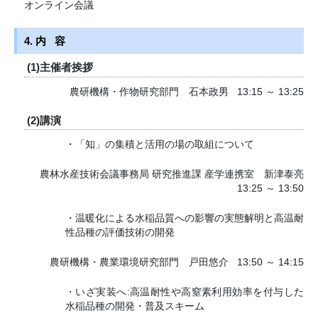
オンライン会議
4. 内 容
(1)主催者挨拶
農研機構・作物研究部門 石本政男
13:15 ～ 13:25
(2)講演
・「知」の集積と活用の場の取組について
農林水産技術会議事務局 研究推進課 産学連携室 新津泰亮
13:25 ～ 13:50
・温暖化による水稲品質への影響の実態解明と高温耐
性品種の評価技術の開発
農研機構・農業環境研究部門 戸田悠介
13:50 ～ 14:15
・いざ実装へ:高温耐性や高窒素利用効率を付与した
水稲品種の開発・普及スキーム