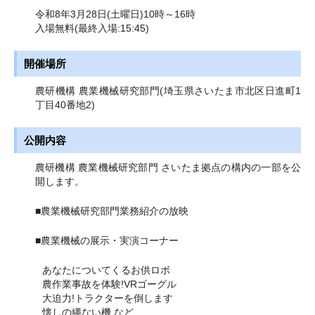
令和8年3月28日(土曜日)10時～16時
入場無料(最終入場:15:45)
開催場所
農研機構 農業機械研究部門(埼玉県さいたま市北区日進町1
丁目40番地2)
公開内容
農研機構 農業機械研究部門 さいたま拠点の構内の一部を公
開します。
■農業機械研究部門業務紹介の放映
■農業機械の展示・実演コーナー
あなたについてくるお供ロボ
農作業事故を体験!VRゴーグル
大迫力!トラクターを倒します
懐しの縄ない機 など