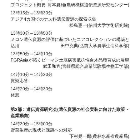
プロジェクト概要
河本夏雄(農研機構遺伝資源研究センター)
13時15分～13時30分
アジア4カ国でのナス科遺伝資源の探索収集
松島憲一(信州大学学術研究院)
13時30分～13時50分
メロン遺伝資源の評価に基づいたコアコレクションの構築と
活用
田中克典(弘前大学農学生命科学部)
13時50分～14時10分
PGRAsiaが拓くピーマン土壌病害抵抗性台木品種育成の展望
武田和宜(宮崎県総合農業試験場生物工学部)
14時10分～14時20分
質疑応答
14時20分～14時30分
休憩
第2部 : 遺伝資源研究会(遺伝資源の社会実装に向けた政策・
産業動向)
14時30分～15時00分
野菜生産の現状と課題への対応
下村晃一郎(農林水産省農産局)