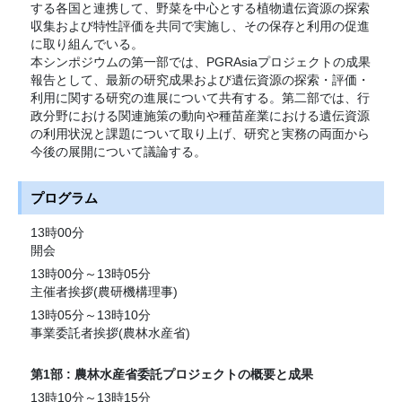
する各国と連携して、野菜を中心とする植物遺伝資源の探索
収集および特性評価を共同で実施し、その保存と利用の促進
に取り組んでいる。
本シンポジウムの第一部では、PGRAsiaプロジェクトの成果
報告として、最新の研究成果および遺伝資源の探索・評価・
利用に関する研究の進展について共有する。第二部では、行
政分野における関連施策の動向や種苗産業における遺伝資源
の利用状況と課題について取り上げ、研究と実務の両面から
今後の展開について議論する。
プログラム
13時00分
開会
13時00分～13時05分
主催者挨拶(農研機構理事)
13時05分～13時10分
事業委託者挨拶(農林水産省)
第1部 : 農林水産省委託プロジェクトの概要と成果
13時10分～13時15分