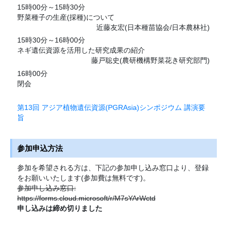
15時00分～15時30分
野菜種子の生産(採種)について
近藤友宏(日本種苗協会/日本農林社)
15時30分～16時00分
ネギ遺伝資源を活用した研究成果の紹介
藤戸聡史(農研機構野菜花き研究部門)
16時00分
閉会
第13回 アジア植物遺伝資源(PGRAsia)シンポジウム 講演要
旨
参加申込方法
参加を希望される方は、下記の参加申し込み窓口より、登録
をお願いいたします(参加費は無料です)。
参加申し込み窓口:
https://forms.cloud.microsoft/r/M7sYArWctd
申し込みは締め切りました