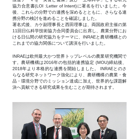
協力合意書(LOI :Letter of Intent)に署名を行いました。今
後、これらの分野での連携を深めるとともに、さらなる連
携分野の検討を進めることを確認しました。
署名式後、カケ副理事長と西田理事は、両国政府主催の第
11回日仏科学技術協力合同委員会に出席し、農業分野にお
ける日仏間の研究協力をテーマに、INRAEと農研機構との
これまでの協力関係について講演を行いました。
INRAEは欧州最大かつ世界トップレベルの農業研究機関で
す。農研機構は2016年の包括的連携協定 (MOU)締結後、
2018年より本格的な連携を開始しました。 INRAEとのさ
らなる研究ネットワーク強化により、農研機構の農業・食
品・環境分野でのミッション達成に加え、世界的な課題解
決へ貢献できる研究成果を生むことが期待されます。